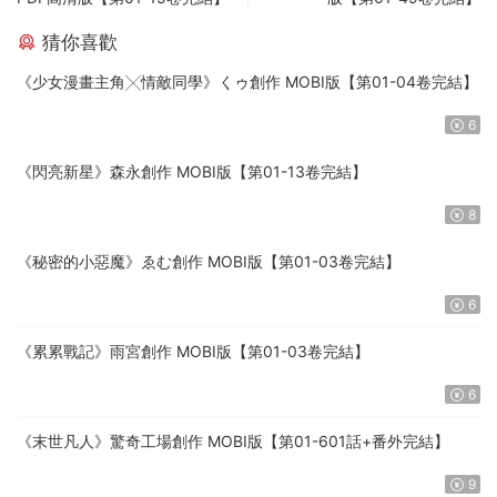
猜你喜歡
《少女漫畫主角╳情敵同學》くゥ創作 MOBI版【第01-04卷完結】
6
《閃亮新星》森永創作 MOBI版【第01-13卷完結】
8
《秘密的小惡魔》ゑむ創作 MOBI版【第01-03卷完結】
6
《累累戰記》雨宮創作 MOBI版【第01-03卷完結】
6
《末世凡人》驚奇工場創作 MOBI版【第01-601話+番外完結】
9