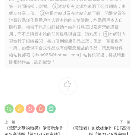
第一時間補檔，謝謝。 ②本站所有資源均來源于公共網絡，由
網友分享上傳。 ③注冊本站以及在本站充值下載、開通會員等
消費行爲僅作爲用戶本人對本站的友情贊助，均爲用戶本人自
願行爲。相當于您是自願贊助本站的服務器以及運營維護費
用，而不是購買本站的任何服務與資源，請知悉！ ④本網對内
容進行了細緻審閱，盡力做到健康作品上架，但是，百密也有
一疏，如發現不合規作品或有侵犯您權益的作品，請及時發件
給站長郵箱【
dxm966@hotmail.com
】站長核實後，将及時删
除相關作品，謝謝配合！
0
上一篇
下一篇
《荒野之獸的恸哭》伊藤勢創作
《噬謊者》迫稔雄創作 PDF高清
PDF高清版【第01-15卷完結】
版【第01-49卷完結】