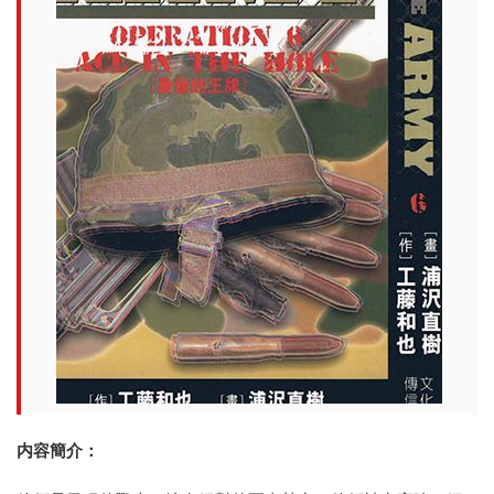
内容簡介：