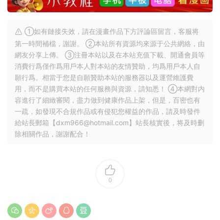
①如有鏈接失效，請在漫畫作品下方評論區留言，客服将
第一時間補檔，謝謝。 ②本站所有資源均來源于公共網絡，由
網友分享上傳。 ③注冊本站以及在本站充值下載、開通會員等
消費行爲僅作爲用戶本人對本站的友情贊助，均爲用戶本人自
願行爲。相當于您是自願贊助本站的服務器以及運營維護費
用，而不是購買本站的任何服務與資源，請知悉！ ④本網對内
容進行了細緻審閱，盡力做到健康作品上架，但是，百密也有
一疏，如發現不合規作品或有侵犯您權益的作品，請及時發件
給站長郵箱【
dxm966@hotmail.com
】站長核實後，将及時删
除相關作品，謝謝配合！
0