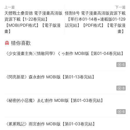
上一篇
下一篇
天體戰士桑雷德 電子漫畫高清版
怪獸8号 電子漫畫高清版資源下載
資源下載【1-22卷完結】
【單行本01-14卷+連載版01-129
【MOBI/PDF格式】【電子版漫
話完結】【PDF格式】【電子版漫
畫】
畫】
猜你喜歡
《少女漫畫主角╳情敵同學》くゥ創作 MOBI版【第01-04卷完結】
6
《閃亮新星》森永創作 MOBI版【第01-13卷完結】
8
《秘密的小惡魔》ゑむ創作 MOBI版【第01-03卷完結】
6
《累累戰記》雨宮創作 MOBI版【第01-03卷完結】