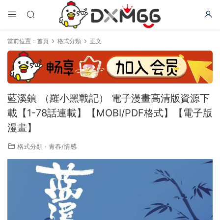
當前位置：
首頁
格式分類
正文
藍溪鎮 （羅小黑戰記） 電子漫畫高清版資源下
載【1-78話連載】【MOBI/PDF格式】【電子版
漫畫】
格式分類
·
青春/情感