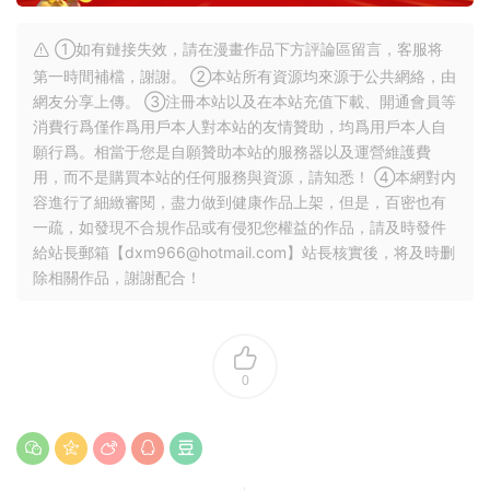
①如有鏈接失效，請在漫畫作品下方評論區留言，客服将
第一時間補檔，謝謝。 ②本站所有資源均來源于公共網絡，由
網友分享上傳。 ③注冊本站以及在本站充值下載、開通會員等
消費行爲僅作爲用戶本人對本站的友情贊助，均爲用戶本人自
願行爲。相當于您是自願贊助本站的服務器以及運營維護費
用，而不是購買本站的任何服務與資源，請知悉！ ④本網對内
容進行了細緻審閱，盡力做到健康作品上架，但是，百密也有
一疏，如發現不合規作品或有侵犯您權益的作品，請及時發件
給站長郵箱【
dxm966@hotmail.com
】站長核實後，将及時删
除相關作品，謝謝配合！
0