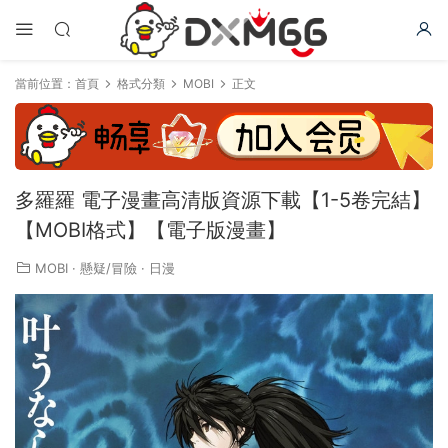
當前位置：
首頁
格式分類
MOBI
正文
多羅羅 電子漫畫高清版資源下載【1-5卷完結】
【MOBI格式】【電子版漫畫】
MOBI
·
懸疑/冒險
·
日漫