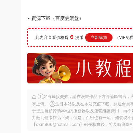
• 資源下載（百度雲網盤）
6
此内容查看價格爲
漫币
立即購買
（VIP免
①如有鏈接失效，請在漫畫作品下方評論區留言，客
享上傳。 ③注冊本站以及在本站充值下載、開通會員
于您是自願贊助本站的服務器以及運營維護費用，而不
力做到健康作品上架，但是，百密也有一疏，如發現不
【
dxm966@hotmail.com
】站長核實後，将及時删除