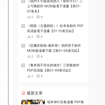
《我們不可能成爲戀人！絕對不行》三
5
上弓憐創作 MOBI版電子漫畫【第01-
07卷未】
0
6
《橙路（古靈精怪）》松本泉創作 PDF
6
高清版電子漫畫【01-15卷完結】
0
6
《惡魔的新娘-最終章》池田悅子創作
7
MOBI版漫畫下載【第01-06卷完結】
0
6
《隻有我不存在的城市》三部敬創作
8
PDF高清版【第01-09卷完結】
0
8
最新文章
福本伸行合集漫畫 PDF格