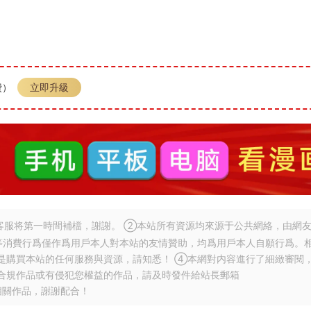
費）
立即升級
服将第一時間補檔，謝謝。 ②本站所有資源均來源于公共網絡，由網
等消費行爲僅作爲用戶本人對本站的友情贊助，均爲用戶本人自願行爲。
是購買本站的任何服務與資源，請知悉！ ④本網對内容進行了細緻審閱
合規作品或有侵犯您權益的作品，請及時發件給站長郵箱
相關作品，謝謝配合！