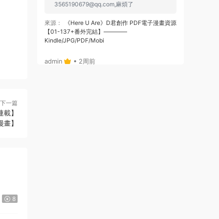
3565190679@qq.com
,麻煩了
來源：
《Here U Are》D君創作 PDF電子漫畫資源
【01-137+番外完結】————
Kindle/JPG/PDF/Mobi
admin
• 2周前
或者，你給個郵箱，我将鏈接通過郵箱發給
你哈
下一篇
來源：
《Here U Are》D君創作 PDF電子漫畫資源
連載】
【01-137+番外完結】————
漫畫】
Kindle/JPG/PDF/Mobi
admin
• 2周前
哦，沒注冊，拍後，也可自動跳轉出鏈接
的，你看下，就是在拍的那個位置
來源：
《Here U Are》D君創作 PDF電子漫畫資源
8
【01-137+番外完結】————
Kindle/JPG/PDF/Mobi