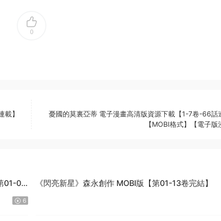
0
連載】
憂國的莫裏亞蒂 電子漫畫高清版資源下載【1-7卷-66話
【MOBI格式】【電子版
1-04
《閃亮新星》森永創作 MOBI版【第01-13卷完結】
6