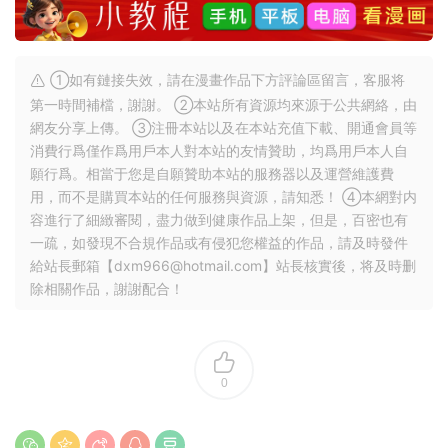
①如有鏈接失效，請在漫畫作品下方評論區留言，客服将
第一時間補檔，謝謝。 ②本站所有資源均來源于公共網絡，由
網友分享上傳。 ③注冊本站以及在本站充值下載、開通會員等
消費行爲僅作爲用戶本人對本站的友情贊助，均爲用戶本人自
願行爲。相當于您是自願贊助本站的服務器以及運營維護費
用，而不是購買本站的任何服務與資源，請知悉！ ④本網對内
容進行了細緻審閱，盡力做到健康作品上架，但是，百密也有
一疏，如發現不合規作品或有侵犯您權益的作品，請及時發件
給站長郵箱【
dxm966@hotmail.com
】站長核實後，将及時删
除相關作品，謝謝配合！
0