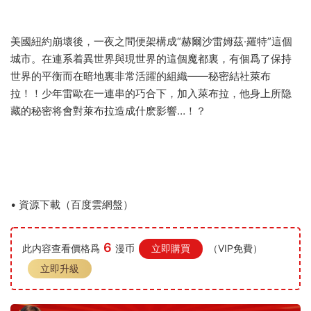
美國紐約崩壞後，一夜之間便架構成“赫爾沙雷姆茲·羅特”這個
城市。在連系着異世界與現世界的這個魔都裏，有個爲了保持
世界的平衡而在暗地裏非常活躍的組織——秘密結社萊布
拉！！少年雷歐在一連串的巧合下，加入萊布拉，他身上所隐
藏的秘密将會對萊布拉造成什麽影響…！？
• 資源下載（百度雲網盤）
6
此内容查看價格爲
漫币
立即購買
（VIP免費）
立即升級