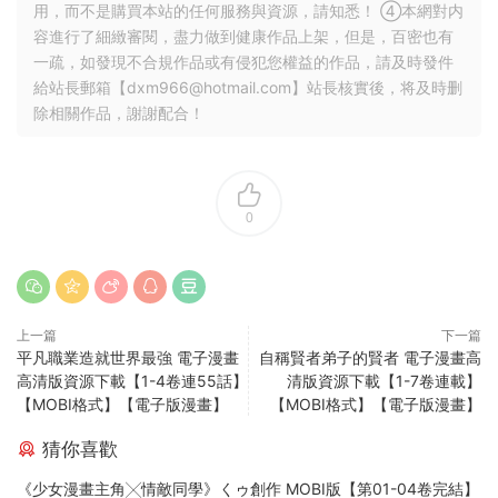
用，而不是購買本站的任何服務與資源，請知悉！ ④本網對内
容進行了細緻審閱，盡力做到健康作品上架，但是，百密也有
一疏，如發現不合規作品或有侵犯您權益的作品，請及時發件
給站長郵箱【
dxm966@hotmail.com
】站長核實後，将及時删
除相關作品，謝謝配合！
0
上一篇
下一篇
平凡職業造就世界最強 電子漫畫
自稱賢者弟子的賢者 電子漫畫高
高清版資源下載【1-4卷連55話】
清版資源下載【1-7卷連載】
【MOBI格式】【電子版漫畫】
【MOBI格式】【電子版漫畫】
猜你喜歡
《少女漫畫主角╳情敵同學》くゥ創作 MOBI版【第01-04卷完結】