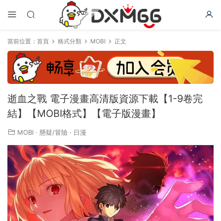
當前位置：
首頁
格式分類
MOBI
正文
逝血之戰 電子漫畫高清版資源下載【1-9卷完
結】【MOBI格式】【電子版漫畫】
MOBI
·
懸疑/冒險
·
日漫