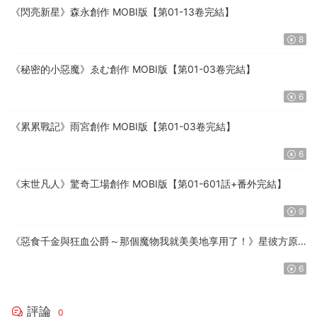
《閃亮新星》森永創作 MOBI版【第01-13卷完結】
8
《秘密的小惡魔》ゑむ創作 MOBI版【第01-03卷完結】
6
《累累戰記》雨宮創作 MOBI版【第01-03卷完結】
6
《末世凡人》驚奇工場創作 MOBI版【第01-601話+番外完結】
9
《惡食千金與狂血公爵～那個魔物我就美美地享用了！》星彼方原
作 MOBI版【第01-08卷連載中】
6
評論
0