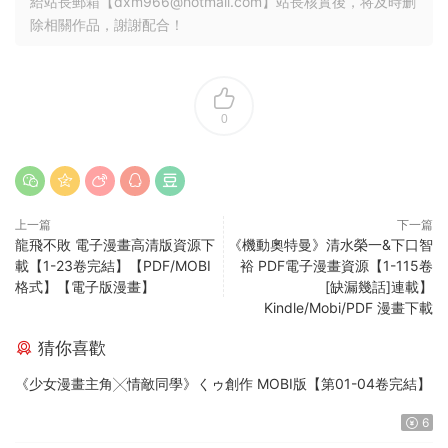
給站長郵箱【
dxm966@hotmail.com
】站長核實後，将及時删
除相關作品，謝謝配合！
0
上一篇
下一篇
龍飛不敗 電子漫畫高清版資源下
《機動奧特曼》清水榮一&下口智
載【1-23卷完結】【PDF/MOBI
裕 PDF電子漫畫資源【1-115卷
格式】【電子版漫畫】
[缺漏幾話]連載】
Kindle/Mobi/PDF 漫畫下載
猜你喜歡
《少女漫畫主角╳情敵同學》くゥ創作 MOBI版【第01-04卷完結】
6