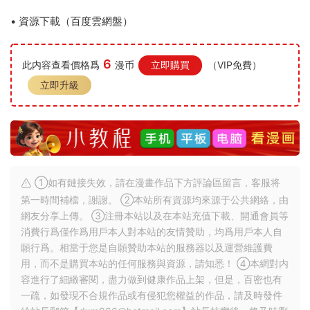
• 資源下載（百度雲網盤）
6
此内容查看價格爲
漫币
立即購買
（VIP免費）
立即升級
①如有鏈接失效，請在漫畫作品下方評論區留言，客服将
第一時間補檔，謝謝。 ②本站所有資源均來源于公共網絡，由
網友分享上傳。 ③注冊本站以及在本站充值下載、開通會員等
消費行爲僅作爲用戶本人對本站的友情贊助，均爲用戶本人自
願行爲。相當于您是自願贊助本站的服務器以及運營維護費
用，而不是購買本站的任何服務與資源，請知悉！ ④本網對内
容進行了細緻審閱，盡力做到健康作品上架，但是，百密也有
一疏，如發現不合規作品或有侵犯您權益的作品，請及時發件