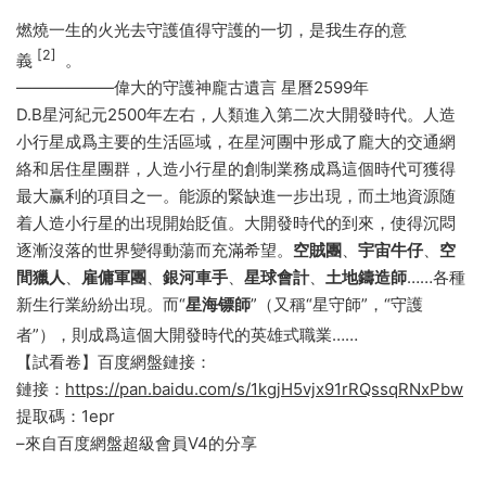
燃燒一生的火光去守護值得守護的一切，是我生存的意
[2]
義
。
——————偉大的守護神龐古遺言 星曆2599年
D.B星河紀元2500年左右，人類進入第二次大開發時代。人造
小行星成爲主要的生活區域，在星河團中形成了龐大的交通網
絡和居住星團群，人造小行星的創制業務成爲這個時代可獲得
最大赢利的項目之一。能源的緊缺進一步出現，而土地資源随
着人造小行星的出現開始貶值。大開發時代的到來，使得沉悶
逐漸沒落的世界變得動蕩而充滿希望。
空賊團
、
宇宙牛仔
、
空
間獵人
、
雇傭軍團
、
銀河車手
、
星球會計
、
土地鑄造師
……各種
新生行業紛紛出現。而“
星海镖師
”（又稱“星守師”，“守護
者”），則成爲這個大開發時代的英雄式職業……
【試看卷】百度網盤鏈接：
鏈接：
https://pan.baidu.com/s/1kgjH5vjx91rRQssqRNxPbw
提取碼：1epr
–來自百度網盤超級會員V4的分享