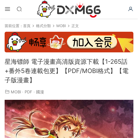
當前位置：
首頁
格式分類
MOBI
正文
星海镖師 電子漫畫高清版資源下載【1-265話
+番外5卷連載包更】【PDF/MOBI格式】【電
子版漫畫】
MOBI
·
PDF
·
國漫