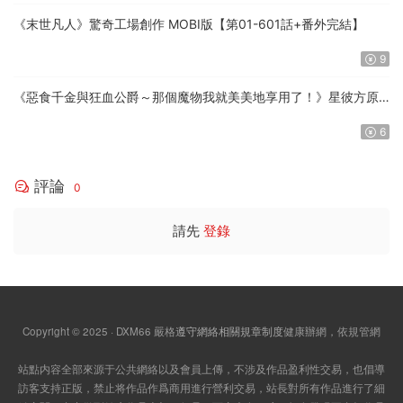
《末世凡人》驚奇工場創作 MOBI版【第01-601話+番外完結】
9
《惡食千金與狂血公爵～那個魔物我就美美地享用了！》星彼方原
作 MOBI版【第01-08卷連載中】
6
評論
0
請先
登錄
Copyright © 2025 · DXM66
嚴格
遵守網絡相關規章制度
健康辦網，依規管網
站點内容全部來源于公共網絡以及會員上傳，不涉及作品盈利性交易，也倡導
訪客支持正版，禁止将作品作爲商用進行營利交易，站長對所有作品進行了細