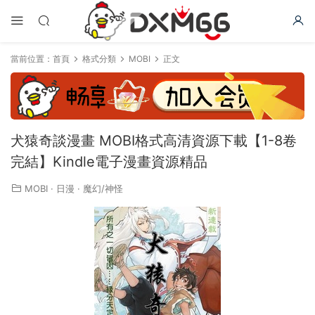
當前位置：
首頁
格式分類
MOBI
正文
犬猿奇談漫畫 MOBI格式高清資源下載【1-8卷
完結】Kindle電子漫畫資源精品
MOBI
·
日漫
·
魔幻/神怪