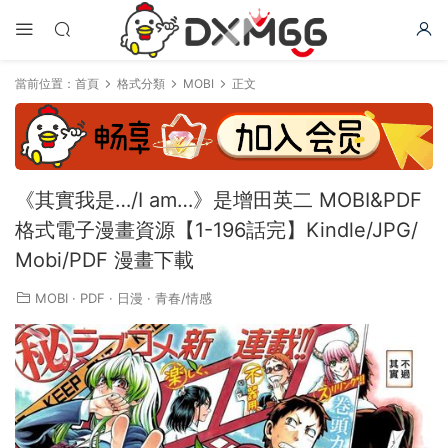
當前位置：
首頁
格式分類
MOBI
正文
《其實我是…/I am…》是增田英二 MOBI&PDF
格式電子漫畫資源【1-196話完】Kindle/JPG/
Mobi/PDF 漫畫下載
MOBI
·
PDF
·
日漫
·
青春/情感