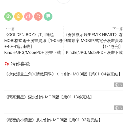
上一篇
下一篇
《GOLDEN BOY》江川達也
《蒼翼默示錄/REMIX HEART》森
MOBI格式電子漫畫資源【1-05卷
利道原案 MOBI格式電子漫畫資源
+40-41話連載】
【1-4卷完】
Kindle/JPG/Mobi/PDF 漫畫下載
Kindle/JPG/Mobi/PDF 漫畫下載
猜你喜歡
《少女漫畫主角╳情敵同學》くゥ創作 MOBI版【第01-04卷完結】
6
《閃亮新星》森永創作 MOBI版【第01-13卷完結】
8
《秘密的小惡魔》ゑむ創作 MOBI版【第01-03卷完結】