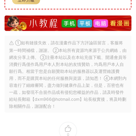
①如有鏈接失效，請在漫畫作品下方評論區留言，客服将
第一時間補檔，謝謝。 ②本站所有資源均來源于公共網絡，由
網友分享上傳。 ③注冊本站以及在本站充值下載、開通會員等
消費行爲僅作爲用戶本人對本站的友情贊助，均爲用戶本人自
願行爲。相當于您是自願贊助本站的服務器以及運營維護費
用，而不是購買本站的任何服務與資源，請知悉！ ④本網對内
容進行了細緻審閱，盡力做到健康作品上架，但是，百密也有
一疏，如發現不合規作品或有侵犯您權益的作品，請及時發件
給站長郵箱【
dxm966@hotmail.com
】站長核實後，将及時删
除相關作品，謝謝配合！
0