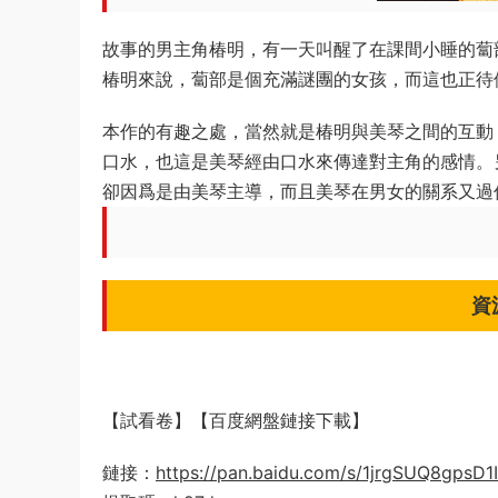
故事的男主角椿明，有一天叫醒了在課間小睡的蔔
椿明來說，蔔部是個充滿謎團的女孩，而這也正待
本作的有趣之處，當然就是椿明與美琴之間的互動
口水，也這是美琴經由口水來傳達對主角的感情。
卻因爲是由美琴主導，而且美琴在男女的關系又過
資
【試看卷】【百度網盤鏈接下載】
鏈接：
https://pan.baidu.com/s/1jrgSUQ8gpsD