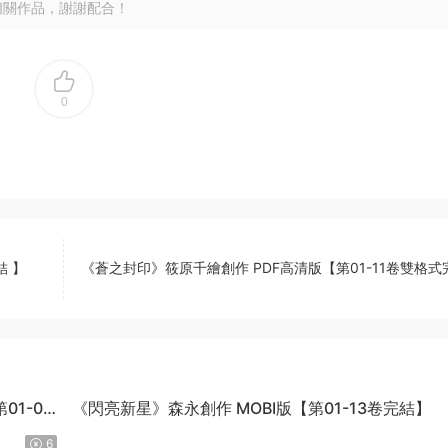
相關作品，謝謝配合！
0
結 】
《蒼之封印》筱原千繪創作 PDF高清版【第01-11卷雙格式
1-04
《閃亮新星》森永創作 MOBI版【第01-13卷完結】
6