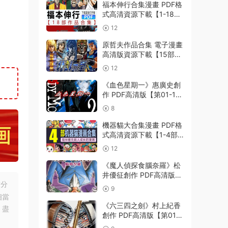
福本伸行合集漫畫 PDF格
式高清資源下載【1-18部
完結】Kindle電子漫畫資
12
源精品
原哲夫作品合集 電子漫畫
高清版資源下載【15部合
集完結】【PDF格式】
12
【電子版漫畫】
《血色星期一》惠廣史創
作 PDF高清版【第01-11
卷完結】
8
機器貓大合集漫畫 PDF格
式高清資源下載【1-4部
合集完結】Kindle電子漫
12
畫資源精品
《魔人偵探食腦奈羅》松
井優征創作 PDF高清版
友分
【第01-23卷完結】
9
相當
《六三四之劍》村上紀香
，盡
創作 PDF高清版【第01-
24卷完結】