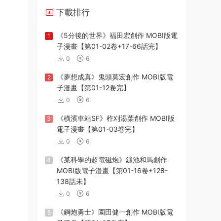
下載排行
《5分後的世界》福田宏創作 MOBI版電
1
子漫畫【第01-02卷+17-66話完】
0
6
《夢想成真》鬼頭莫宏創作 MOBI版電
2
子漫畫【第01-12卷完】
0
6
《橫濱車站SF》柞刈湯葉創作 MOBI版
3
電子漫畫【第01-03卷完】
0
6
《某科學的超電磁炮》鐮池和馬創作
4
MOBI版電子漫畫【第01-16卷+128-
138話未】
0
6
《鋼炮勇士》園田健一創作 MOBI版電
5