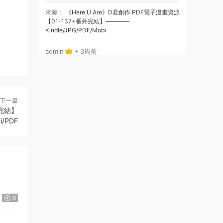
來源：
《Here U Are》D君創作 PDF電子漫畫資源
【01-137+番外完結】————
Kindle/JPG/PDF/Mobi
admin
• 3周前
或者，你給個郵箱，我将鏈接通過郵箱發給
你哈
來源：
《Here U Are》D君創作 PDF電子漫畫資源
下一篇
【01-137+番外完結】————
完結】
Kindle/JPG/PDF/Mobi
i/PDF
admin
• 3周前
哦，沒注冊，拍後，也可自動跳轉出鏈接
的，你看下，就是在拍的那個位置
來源：
《Here U Are》D君創作 PDF電子漫畫資源
【01-137+番外完結】————
8
Kindle/JPG/PDF/Mobi
123456 • 3周前