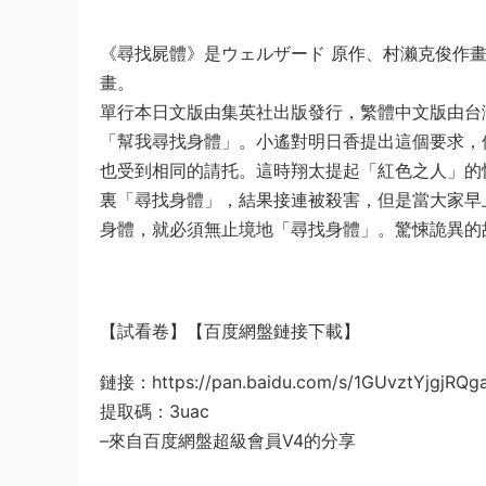
《尋找屍體》是ウェルザード 原作、村濑克俊作畫，
畫。
單行本日文版由集英社出版發行，繁體中文版由台
「幫我尋找身體」。小遙對明日香提出這個要求，
也受到相同的請托。這時翔太提起「紅色之人」的
裏「尋找身體」，結果接連被殺害，但是當大家早
身體，就必須無止境地「尋找身體」。驚悚詭異的
【試看卷】【百度網盤鏈接下載】
鏈接：https://pan.baidu.com/s/1GUvztYjgjR
提取碼：3uac
–來自百度網盤超級會員V4的分享