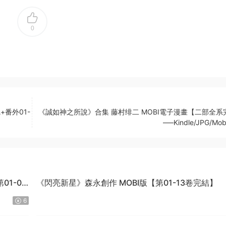
0
+番外01-
《誠如神之所說》合集 藤村绯二 MOBI電子漫畫【二部全系
—–Kindle/JPG/Mob
1-04
《閃亮新星》森永創作 MOBI版【第01-13卷完結】
6