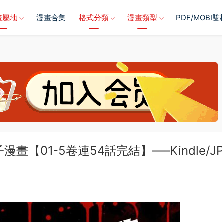
畫屬地
漫畫合集
格式分類
漫畫類型
PDF/MOBI
畫【01-5卷連54話完結】—–Kindle/JP