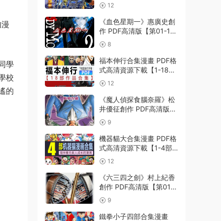
集完結】【PDF格式】
12
【電子版漫畫】
《血色星期一》惠廣史創
的漫
作 PDF高清版【第01-11
卷完結】
8
福本伸行合集漫畫 PDF格
同學
式高清資源下載【1-18部
學校
完結】Kindle電子漫畫資
12
源精品
遙的
《魔人偵探食腦奈羅》松
井優征創作 PDF高清版
【第01-23卷完結】
9
機器貓大合集漫畫 PDF格
式高清資源下載【1-4部
合集完結】Kindle電子漫
12
畫資源精品
《六三四之劍》村上紀香
創作 PDF高清版【第01-
24卷完結】
9
鐵拳小子四部合集漫畫