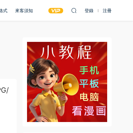
雙格式
來客須知
登錄
注冊
G/