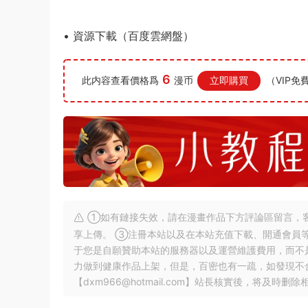
• 資源下載（百度雲網盤）
6
此内容查看價格爲
漫币
立即購買
（VIP免
①如有鏈接失效，請在漫畫作品下方評論區留言，客
享上傳。 ③注冊本站以及在本站充值下載、開通會員
于您是自願贊助本站的服務器以及運營維護費用，而不
力做到健康作品上架，但是，百密也有一疏，如發現不
【
dxm966@hotmail.com
】站長核實後，将及時删除