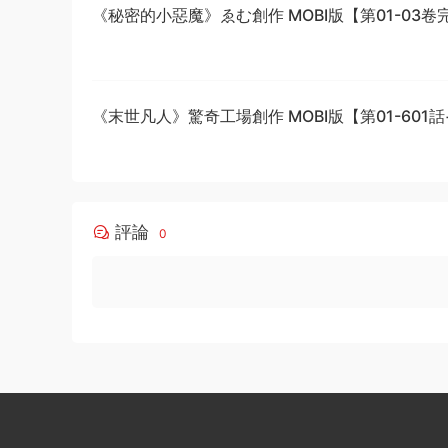
《秘密的小惡魔》ゑむ創作 MOBI版【第01-03卷
《末世凡人》驚奇工場創作 MOBI版【第01-601
結】
評論
0