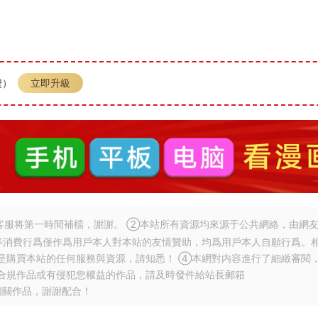
費）
立即升級
服将第一時間補檔，謝謝。 ②本站所有資源均來源于公共網絡，由網
等消費行爲僅作爲用戶本人對本站的友情贊助，均爲用戶本人自願行爲。
是購買本站的任何服務與資源，請知悉！ ④本網對内容進行了細緻審閱
合規作品或有侵犯您權益的作品，請及時發件給站長郵箱
相關作品，謝謝配合！