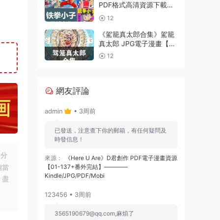
PDF格式高清資源下載
【1-4部合集完結】Kindle
12
電子漫畫資源精品
《駕籠真太郎合集》駕籠
真太郎 JPG電子漫畫【全
系完結】————
12
Kindle/JPG/PDF/Mobi
網友評論
admin
• 3周前
已發送，注意查下你的郵箱，有任何疑問及
時發信息！
友分
來源：
《Here U Are》D君創作 PDF電子漫畫資源
相當
【01-137+番外完結】————
Kindle/JPG/PDF/Mobi
，盡
123456 • 3周前
3565190679@qq.com
,麻煩了