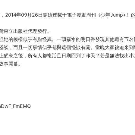
2014年09月26日開始連載于電子漫畫周刊《少年Jump+》
灣東立出版社代理發行。
但她的模樣似乎有點怪異。一頭霧水的明日香發現其他還有五名
怪談，而且一切事情似乎都與這個怪談有關。當晚大家被迫來到
上醒來之後，所有人都複活且日期回到了昨天？若是無法找出小
故事開幕。
QgaDwF_FmEMQ