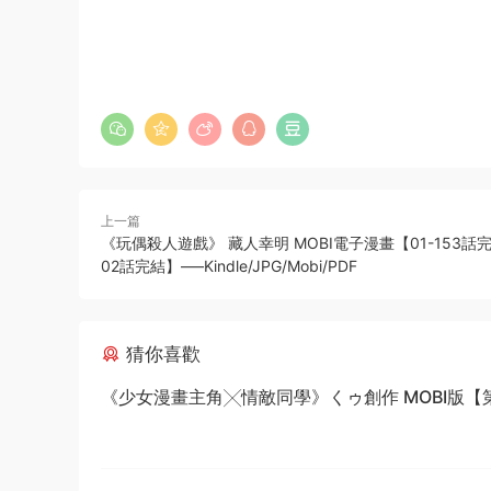
上一篇
《玩偶殺人遊戲》 藏人幸明 MOBI電子漫畫【01-153話完
02話完結】—–Kindle/JPG/Mobi/PDF
猜你喜歡
《少女漫畫主角╳情敵同學》くゥ創作 MOBI版【第0
卷完結】