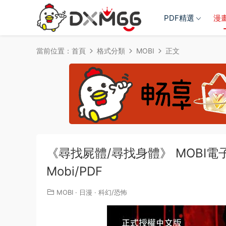
PDF精選
漫
當前位置：
首頁
格式分類
MOBI
正文
《尋找屍體/尋找身體》 MOBI電子漫
Mobi/PDF
MOBI
·
日漫
·
科幻/恐怖