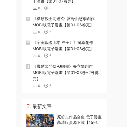
子漫畫【第01-07卷完】
0
6
《機動戰士高達X》富野由悠季創作
6
MOBI版電子漫畫【第01-06卷完】
0
6
《宇宙戰艦山本·洋子》莊司卓創作
7
MOBI版電子漫畫【第01-08卷完】
0
6
《機動武鬥傳-G鋼彈》矢立肇創作
8
MOBI版電子漫畫【第01-03卷+2外傳
完】
0
6
最新文章
原哲夫作品合集 電子漫畫
高清版資源下載【15部合