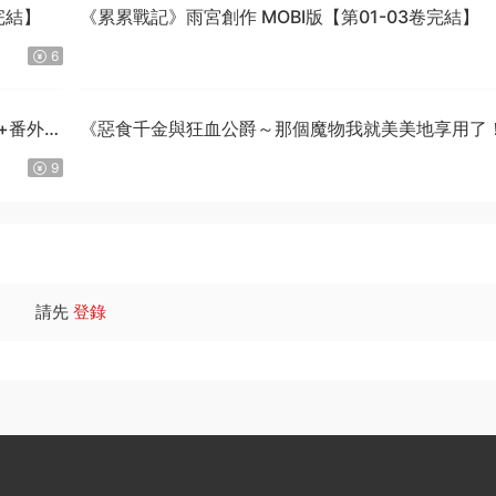
完結】
《累累戰記》雨宮創作 MOBI版【第01-03卷完結】
6
話+番外完
《惡食千金與狂血公爵～那個魔物我就美美地享用了
星彼方原作 MOBI版【第01-08卷連載中】
9
請先
登錄