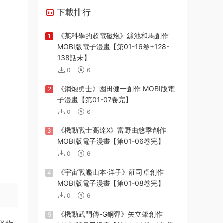
下載排行
《某科學的超電磁炮》鐮池和馬創作
1
MOBI版電子漫畫【第01-16卷+128-
138話未】
0
6
《鋼炮勇士》園田健一創作 MOBI版電
2
子漫畫【第01-07卷完】
0
6
《機動戰士高達X》富野由悠季創作
3
MOBI版電子漫畫【第01-06卷完】
0
6
《宇宙戰艦山本·洋子》莊司卓創作
4
MOBI版電子漫畫【第01-08卷完】
0
6
《機動武鬥傳-G鋼彈》矢立肇創作
5