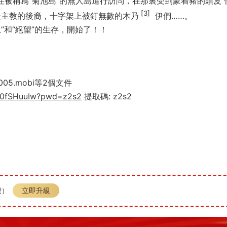
往被稱爲“菊池島”的無人島進行訪問，在那裏受到蒙着豬的頭皮“
[3]
天主教的後裔，十字架上被釘無數的木乃
伊們……。
”和“絕望”的生存，開始了！！
05.mobi等2個文件
ul0fSHuuIw?pwd=z2s2
提取碼: z2s2
費）
立即升級