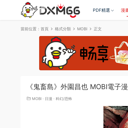
PDF精選
漫
當前位置：
首頁
格式分類
MOBI
正文
《鬼畜島》外園昌也 MOBI電子漫
MOBI
·
日漫
·
科幻/恐怖