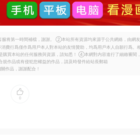
服将第一時間補檔，謝謝。 ②本站所有資源均來源于公共網絡，由網
等消費行爲僅作爲用戶本人對本站的友情贊助，均爲用戶本人自願行爲。
是購買本站的任何服務與資源，請知悉！ ④本網對内容進行了細緻審閱
合規作品或有侵犯您權益的作品，請及時發件給站長郵箱
相關作品，謝謝配合！
0