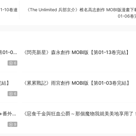
-10卷連
《The Unlimited 兵部京介》椎名高志創作 MOBI版漫畫
01-06
1-04
《閃亮新星》森永創作 MOBI版【第01-13卷完結】
6
完結】
《累累戰記》雨宮創作 MOBI版【第01-03卷完結】
6
話+番外完
《惡食千金與狂血公爵～那個魔物我就美美地享用了
星彼方原作 MOBI版【第01-08卷連載中】
9