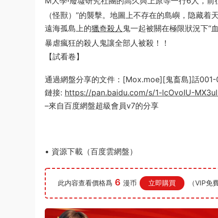
M大學
·
廢墟研究社團的高久與上原等一行6人，前
（怪獸）”的襲擊。地圖上不存在的島嶼，隐藏着
遠海孤島上的
獵奇殺人
鬼一起被關在極限狀況下“血
暴虐瘋狂的殺人鬼讓全部人被殺！！
【試看卷】
通過網盤分享的文件：[Mox.moe][鬼畜島]話001-0
鏈接:
https://pan.baidu.com/s/1-lcOvoIU-MX3
–來自百度網盤超級會員v7的分享
• 資源下載（百度雲網盤）
6
此内容查看價格爲
漫币
立即購買
（VIP免