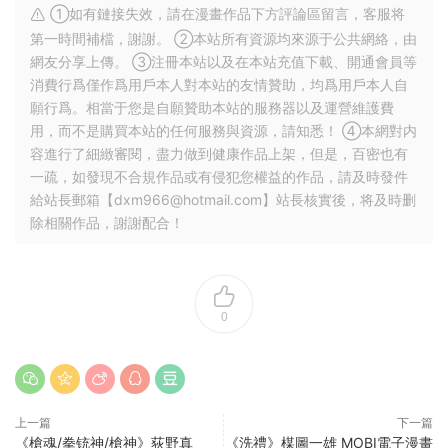
①如有鏈接失效，請在漫畫作品下方評論區留言，客服将
第一時間補檔，謝謝。 ②本站所有資源均來源于公共網絡，由
網友分享上傳。 ③注冊本站以及在本站充值下載、開通會員等
消費行爲僅作爲用戶本人對本站的友情贊助，均爲用戶本人自
願行爲。相當于您是自願贊助本站的服務器以及運營維護費
用，而不是購買本站的任何服務與資源，請知悉！ ④本網對内
容進行了細緻審閱，盡力做到健康作品上架，但是，百密也有
一疏，如發現不合規作品或有侵犯您權益的作品，請及時發件
給站長郵箱【
dxm966@hotmail.com
】站長核實後，将及時删
除相關作品，謝謝配合！
0
上一篇
下一篇
《槍魂/拳铳神/槍神》荻野真
《洗禮》楳圖一雄 MOBI電子漫畫