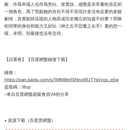
般，作爲串場人也作爲旁白。老實說，感覺是非常畫蛇添足的
一個角色，爲了照顧她的存在不得不安排許多沒有必要的多餘
劇情，其實剔掉這樣的人物弄成完全獨立的短篇不好麽？而蟒
蛇同學的身份和能力又好比《神之左手惡魔之右手》裏的想一
樣，未明。到最後也沒有交待。
【試看卷】【百度網盤鏈接下載】
鏈接：
https://pan.baidu.com/s/1MNWmfSNnvWUTYsVvgs_q5w
提取碼：l8up
–來自百度網盤超級會員V4的分享
• 資源下載（百度雲網盤）