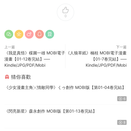
0
上一篇
下一篇
《我是真悟》楳圖一雄 MOBI電子
《人狼草紙》楠桂 MOBI電子漫畫
漫畫【01-12卷完結】—–
【01-7卷完結】—–
Kindle/JPG/PDF/Mobi
Kindle/JPG/PDF/Mobi
猜你喜歡
《少女漫畫主角╳情敵同學》くゥ創作 MOBI版【第01-04卷完結】
6
《閃亮新星》森永創作 MOBI版【第01-13卷完結】
8