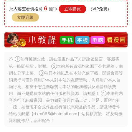
6
此内容查看價格爲
漫币
立即購買
（VIP免費）
立即升級
①如有鏈接失效，請在漫畫作品下方評論區留言，客服将
第一時間補檔，謝謝。 ②本站所有資源均來源于公共網絡，由
網友分享上傳。 ③注冊本站以及在本站充值下載、開通會員等
消費行爲僅作爲用戶本人對本站的友情贊助，均爲用戶本人自
願行爲。相當于您是自願贊助本站的服務器以及運營維護費
用，而不是購買本站的任何服務與資源，請知悉！ ④本網對内
容進行了細緻審閱，盡力做到健康作品上架，但是，百密也有
一疏，如發現不合規作品或有侵犯您權益的作品，請及時發件
給站長郵箱【
dxm966@hotmail.com
】站長核實後，将及時删
除相關作品，謝謝配合！