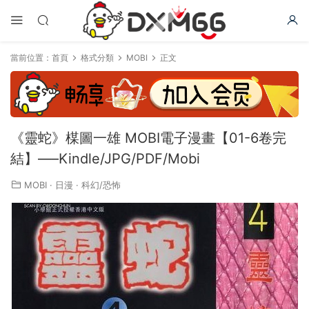
當前位置：
首頁
格式分類
MOBI
正文
《靈蛇》楳圖一雄 MOBI電子漫畫【01-6卷完
結】—–Kindle/JPG/PDF/Mobi
MOBI
·
日漫
·
科幻/恐怖