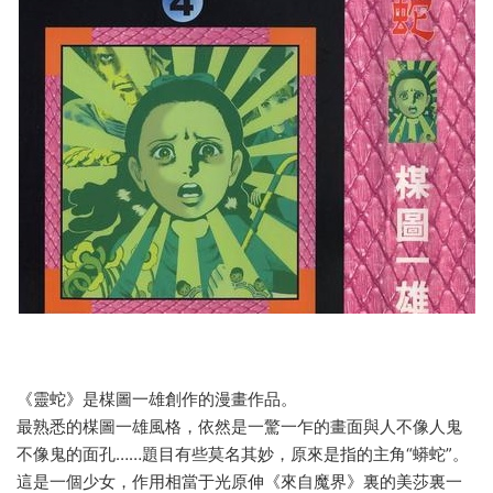
《靈蛇》是楳圖一雄創作的漫畫作品。
最熟悉的楳圖一雄風格，依然是一驚一乍的畫面與人不像人鬼
不像鬼的面孔……題目有些莫名其妙，原來是指的主角“蟒蛇”。
這是一個少女，作用相當于光原伸《來自魔界》裏的美莎裏一