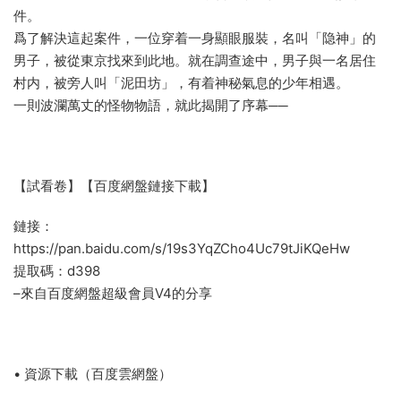
件。
爲了解決這起案件，一位穿着一身顯眼服裝，名叫「隐神」的
男子，被從東京找來到此地。就在調查途中，男子與一名居住
村内，被旁人叫「泥田坊」，有着神秘氣息的少年相遇。
一則波瀾萬丈的怪物物語，就此揭開了序幕──
【試看卷】【百度網盤鏈接下載】
鏈接：
https://pan.baidu.com/s/19s3YqZCho4Uc79tJiKQeHw
提取碼：d398
–來自百度網盤超級會員V4的分享
• 資源下載（百度雲網盤）