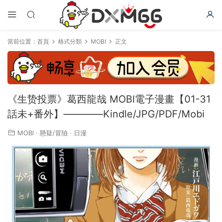
當前位置：
首頁
格式分類
MOBI
正文
《生贽投票》葛西龍哉 MOBI電子漫畫【01-31
話未+番外】————Kindle/JPG/PDF/Mobi
MOBI
·
懸疑/冒險
·
日漫