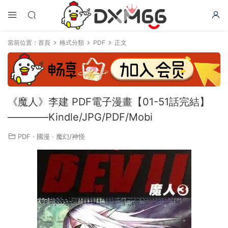
當前位置：
首頁
格式分類
PDF
正文
《魔人》李建 PDF電子漫畫【01-51話完結】
————Kindle/JPG/PDF/Mobi
PDF
·
國漫
·
魔幻/神怪