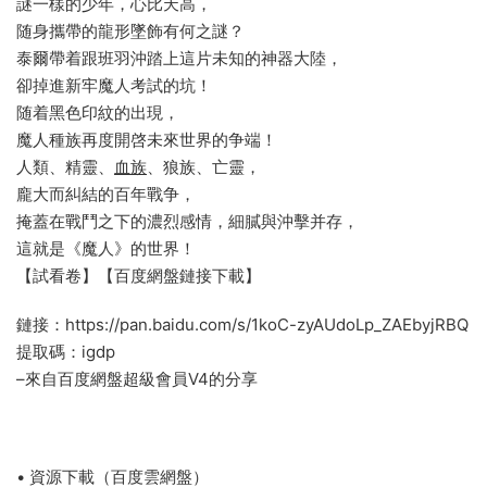
謎一樣的少年，心比天高，
随身攜帶的龍形墜飾有何之謎？
泰爾帶着跟班羽沖踏上這片未知的神器大陸，
卻掉進新牢魔人考試的坑！
随着黑色印紋的出現，
魔人種族再度開啓未來世界的争端！
人類、精靈、
血族
、狼族、亡靈，
龐大而糾結的百年戰争，
掩蓋在戰鬥之下的濃烈感情，細膩與沖擊并存，
這就是《魔人》的世界！
【試看卷】【百度網盤鏈接下載】
鏈接：https://pan.baidu.com/s/1koC-zyAUdoLp_ZAEbyjRBQ
提取碼：igdp
–來自百度網盤超級會員V4的分享
• 資源下載（百度雲網盤）