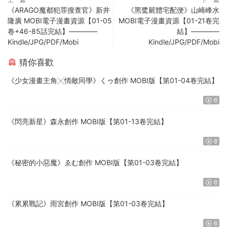
《ARAGO魔都犯罪搜查官》新井
《黑鹭屍體宅配便》山崎峰水
隆廣 MOBI電子漫畫資源【01-05
MOBI電子漫畫資源【01-21卷完
卷+46-85話完結】————
結】————
Kindle/JPG/PDF/Mobi
Kindle/JPG/PDF/Mobi
猜你喜歡
《少女漫畫主角╳情敵同學》くゥ創作 MOBI版【第01-04卷完結】
6
《閃亮新星》森永創作 MOBI版【第01-13卷完結】
8
《秘密的小惡魔》ゑむ創作 MOBI版【第01-03卷完結】
6
《累累戰記》雨宮創作 MOBI版【第01-03卷完結】
6