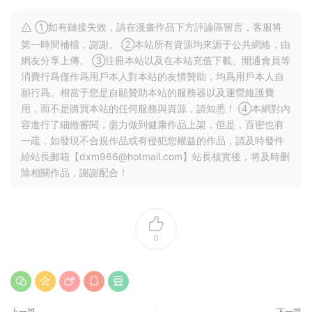
①如有鏈接失效，請在漫畫作品下方評論區留言，客服将
第一時間補檔，謝謝。 ②本站所有資源均來源于公共網絡，由
網友分享上傳。 ③注冊本站以及在本站充值下載、開通會員等
消費行爲僅作爲用戶本人對本站的友情贊助，均爲用戶本人自
願行爲。相當于您是自願贊助本站的服務器以及運營維護費
用，而不是購買本站的任何服務與資源，請知悉！ ④本網對内
容進行了細緻審閱，盡力做到健康作品上架，但是，百密也有
一疏，如發現不合規作品或有侵犯您權益的作品，請及時發件
給站長郵箱【
dxm966@hotmail.com
】站長核實後，将及時删
除相關作品，謝謝配合！
0
上一篇
下一篇