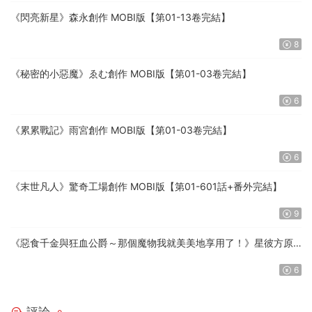
《閃亮新星》森永創作 MOBI版【第01-13卷完結】
8
《秘密的小惡魔》ゑむ創作 MOBI版【第01-03卷完結】
6
《累累戰記》雨宮創作 MOBI版【第01-03卷完結】
6
《末世凡人》驚奇工場創作 MOBI版【第01-601話+番外完結】
9
《惡食千金與狂血公爵～那個魔物我就美美地享用了！》星彼方原
作 MOBI版【第01-08卷連載中】
6
評論