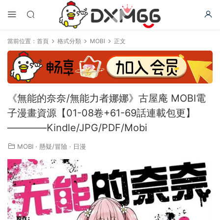
當前位置：
首頁
格式分類
MOBI
正文
《無能的奈奈/無能力者娜娜》古屋庵 MOBI電
子漫畫資源【01-08卷+61-69話連載包更】
————Kindle/JPG/PDF/Mobi
MOBI
·
懸疑/冒險
·
日漫