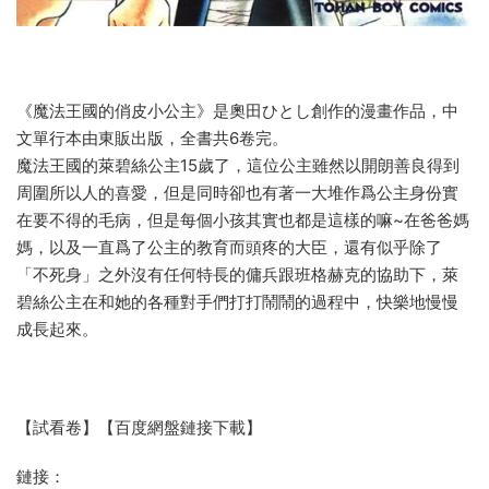
《魔法王國的俏皮小公主》是奧田ひとし創作的漫畫作品，中
文單行本由東販出版，全書共6卷完。
魔法王國的萊碧絲公主15歲了，這位公主雖然以開朗善良得到
周圍所以人的喜愛，但是同時卻也有著一大堆作爲公主身份實
在要不得的毛病，但是每個小孩其實也都是這樣的嘛~在爸爸媽
媽，以及一直爲了公主的教育而頭疼的大臣，還有似乎除了
「不死身」之外沒有任何特長的傭兵跟班格赫克的協助下，萊
碧絲公主在和她的各種對手們打打鬧鬧的過程中，快樂地慢慢
成長起來。
【試看卷】【百度網盤鏈接下載】
鏈接：