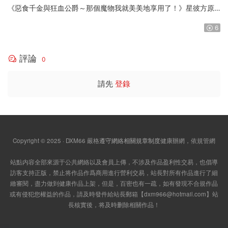
《惡食千金與狂血公爵～那個魔物我就美美地享用了！》星彼方原
作 MOBI版【第01-08卷連載中】
6
評論
0
請先
登錄
Copyright © 2025 · DXM66
嚴格
遵守網絡相關規章制度
健康辦網，依規管網
站點内容全部來源于公共網絡以及會員上傳，不涉及作品盈利性交易，也倡導
訪客支持正版，禁止将作品作爲商用進行營利交易，站長對所有作品進行了細
緻審閱，盡力做到健康作品上架，但是，百密也有一疏，如有發現不合規作品
或有侵犯您權益的作品，請及時發件給站長郵箱【
dxm966@hotmail.com
】站
長核實後，将及時删除相關作品！