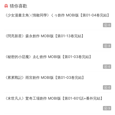
猜你喜歡
《少女漫畫主角╳情敵同學》くゥ創作 MOBI版【第01-04卷完結】
6
《閃亮新星》森永創作 MOBI版【第01-13卷完結】
8
《秘密的小惡魔》ゑむ創作 MOBI版【第01-03卷完結】
6
《累累戰記》雨宮創作 MOBI版【第01-03卷完結】
6
《末世凡人》驚奇工場創作 MOBI版【第01-601話+番外完結】
9