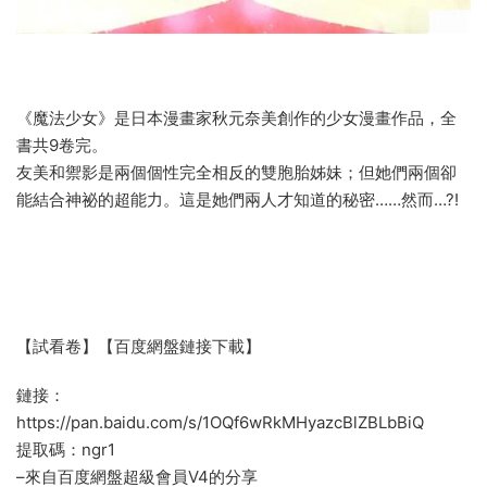
《魔法少女》是日本漫畫家秋元奈美創作的少女漫畫作品，全
書共9卷完。
友美和禦影是兩個個性完全相反的雙胞胎姊妹；但她們兩個卻
能結合神祕的超能力。這是她們兩人才知道的秘密……然而…?!
【試看卷】【百度網盤鏈接下載】
鏈接：
https://pan.baidu.com/s/1OQf6wRkMHyazcBlZBLbBiQ
提取碼：ngr1
–來自百度網盤超級會員V4的分享