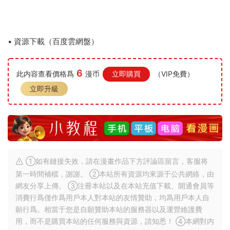
• 資源下載（百度雲網盤）
6
此内容查看價格爲
漫币
立即購買
（VIP免費）
立即升級
①如有鏈接失效，請在漫畫作品下方評論區留言，客服将
第一時間補檔，謝謝。 ②本站所有資源均來源于公共網絡，由
網友分享上傳。 ③注冊本站以及在本站充值下載、開通會員等
消費行爲僅作爲用戶本人對本站的友情贊助，均爲用戶本人自
願行爲。相當于您是自願贊助本站的服務器以及運營維護費
用，而不是購買本站的任何服務與資源，請知悉！ ④本網對内