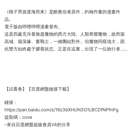
《桃子男孩渡海而來》是酷教信者原作，約翰作畫的漫畫作
品。
電子版由哔哩哔哩漫畫發布。
這是四處充斥着無盡魔物的西方大陸。人類畏懼魔物，故而築
高城、掘深壕、蓄戰士，一緻團結對外。但魔物同樣強大，因
此雙方始終處于膠着狀态。正是在這裏，出現了一位旅行者……
【試看卷】【百度網盤鏈接下載】
鏈接：
https://pan.baidu.com/s/16z3bXHUN3O1LBCDfNPfnPg
提取碼：cove
–來自百度網盤超級會員V4的分享