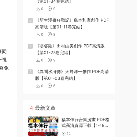
【第01-34卷完結】
0
9
《新生漫畫狂戰記》島本和彥創作 PDF
6
高清版【第01-11卷完結】
0
8
《婆娑羅》田村由美創作 PDF高清版
7
班同
【第01-27卷完結】
一視
0
9
避免
《異聞水浒傳》天野洋一創作 PDF高清
8
版【第01-03卷完結】
0
6
最新文章
福本伸行合集漫畫 PDF格
式高清資源下載【1-18部
完結】Kindle電子漫畫資
12
源精品