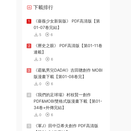
下載排行
《薔薇少女新裝版》 PDF高清版【第
1
01-07卷完結】
5
6
《曆史之眼》 PDF高清版【第01-11卷
2
連載】
3
6
《霸氣男兒DADA!》吉田聰創作 MOBI
3
版漫畫下載【第01-08卷完】
0
6
《我們的足球場》村枝賢一創作
4
PDF&MOBI雙格式版漫畫下載【第01-
34卷+外傳完結】
0
6
《軍J》田中亞希夫創作 PDF高清版
5