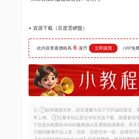
• 資源下載（百度雲網盤）
6
此内容查看價格爲
漫币
立即購買
（VIP免
①如有鏈接失效，請在漫畫作品下方評論區留言，客
享上傳。 ③注冊本站以及在本站充值下載、開通會員
于您是自願贊助本站的服務器以及運營維護費用，而不
力做到健康作品上架，但是，百密也有一疏，如發現不
【
dxm966@hotmail.com
】站長核實後，将及時删除