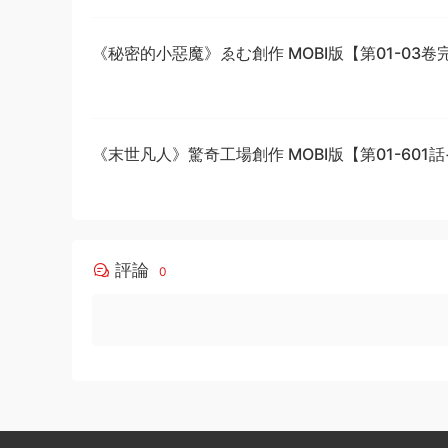
《秘密的小惡魔》ゑむ創作 MOBI版【第01-03卷
《末世凡人》驚奇工場創作 MOBI版【第01-601
結】
評論
0