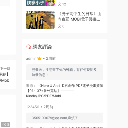
【1-4部合集完結】Kindle
12
電子漫畫資源精品
《男子高中生的日常》山
内泰延 MOBI電子漫畫資
源【001-107話完結】
6
————
Kindle/JPG/PDF/Mobi
網友評論
admin
• 2周前
下一篇
已發送，注意查下你的郵箱，有任何疑問及
完結】
時發信息！
/Mobi
來源：
《Here U Are》D君創作 PDF電子漫畫資源
【01-137+番外完結】————
Kindle/JPG/PDF/Mobi
123456 • 2周前
3565190679@qq.com
,麻煩了
8