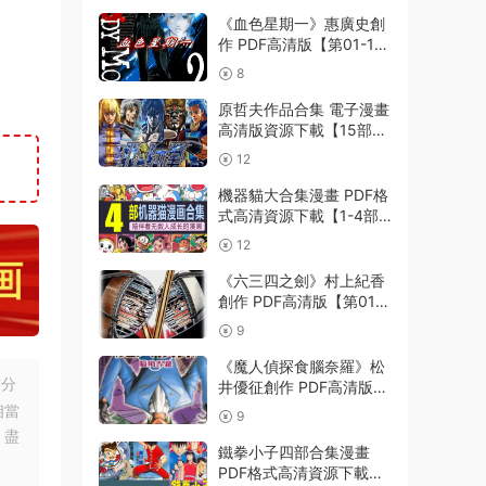
《血色星期一》惠廣史創
作 PDF高清版【第01-11
卷完結】
8
原哲夫作品合集 電子漫畫
高清版資源下載【15部合
集完結】【PDF格式】
12
【電子版漫畫】
機器貓大合集漫畫 PDF格
式高清資源下載【1-4部
合集完結】Kindle電子漫
12
畫資源精品
《六三四之劍》村上紀香
創作 PDF高清版【第01-
24卷完結】
9
《魔人偵探食腦奈羅》松
友分
井優征創作 PDF高清版
【第01-23卷完結】
相當
9
，盡
鐵拳小子四部合集漫畫
PDF格式高清資源下載