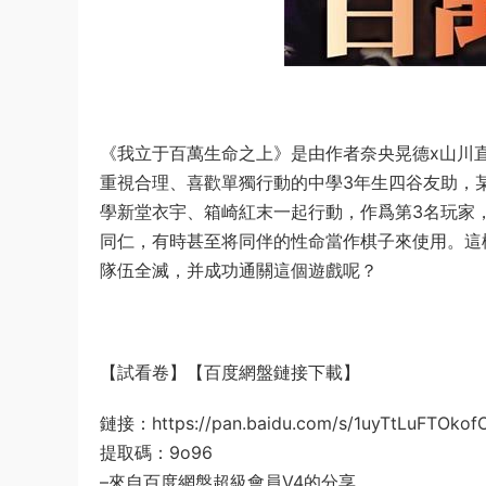
《我立于百萬生命之上》是由作者奈央晃德x山川
重視合理、喜歡單獨行動的中學3年生四谷友助，
學新堂衣宇、箱崎紅末一起行動，作爲第3名玩家
同仁，有時甚至将同伴的性命當作棋子來使用。這
隊伍全滅，并成功通關這個遊戲呢？
【試看卷】【百度網盤鏈接下載】
鏈接：https://pan.baidu.com/s/1uyTtLuFTOko
提取碼：9o96
–來自百度網盤超級會員V4的分享