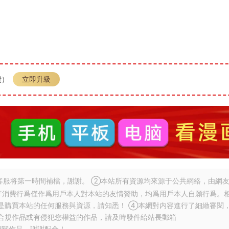
費）
立即升級
服将第一時間補檔，謝謝。 ②本站所有資源均來源于公共網絡，由網
等消費行爲僅作爲用戶本人對本站的友情贊助，均爲用戶本人自願行爲。
是購買本站的任何服務與資源，請知悉！ ④本網對内容進行了細緻審閱
合規作品或有侵犯您權益的作品，請及時發件給站長郵箱
相關作品，謝謝配合！