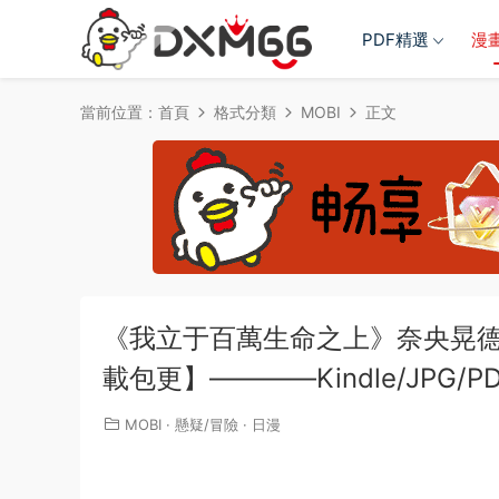
PDF精選
漫
當前位置：
首頁
格式分類
MOBI
正文
《我立于百萬生命之上》奈央晃德 M
載包更】————Kindle/JPG/PD
MOBI
·
懸疑/冒險
·
日漫