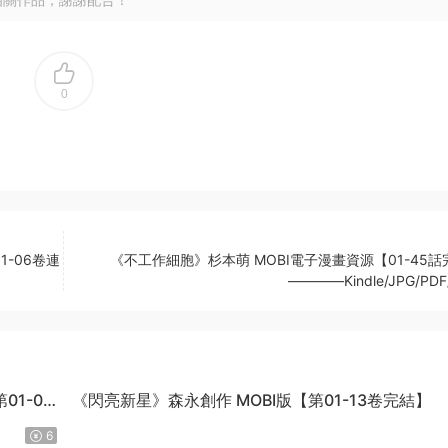
0
-06卷連
《不工作細胞》杉本萌 MOBI電子漫畫資源【01-45話
————Kindle/JPG/PDF
1-04
《閃亮新星》森永創作 MOBI版【第01-13卷完結】
6