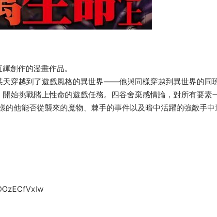
直輝創作的漫畫作品。
某天穿越到了遊戲風格的異世界——他與同樣穿越到異世界的同
，開始挑戰賭上性命的遊戲任務。四谷舍棄感情論，對所有要素
樣的他能否從襲來的魔物、棘手的事件以及暗中活躍的強敵手中
fOOzECfVxlw