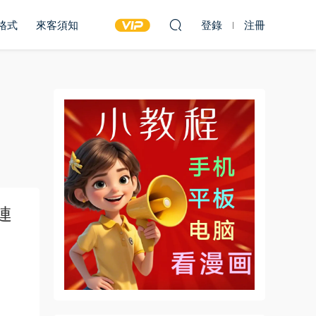
雙格式
來客須知
登錄
注冊
連