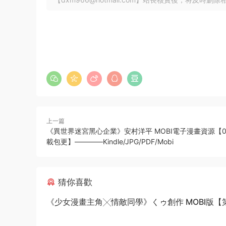
上一篇
《異世界迷宮黑心企業》安村洋平 MOBI電子漫畫資源【01
載包更】————Kindle/JPG/PDF/Mobi
猜你喜歡
《少女漫畫主角╳情敵同學》くゥ創作 MOBI版【第0
卷完結】