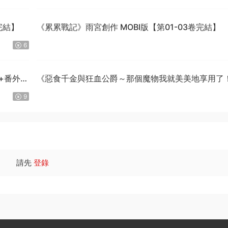
完結】
《累累戰記》雨宮創作 MOBI版【第01-03卷完結】
6
話+番外完
《惡食千金與狂血公爵～那個魔物我就美美地享用了
星彼方原作 MOBI版【第01-08卷連載中】
9
請先
登錄