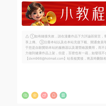
①如有鏈接失效，請在漫畫作品下方評論區留言，客
享上傳。 ③注冊本站以及在本站充值下載、開通會員
于您是自願贊助本站的服務器以及運營維護費用，而不
力做到健康作品上架，但是，百密也有一疏，如發現不
【
dxm966@hotmail.com
】站長核實後，将及時删除