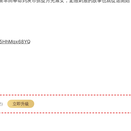
警本田奉命到灰市抓捉月光淑女，驚險刺激的故事也就從這開始了
zZ5HhMqx68YQ
費）
立即升級