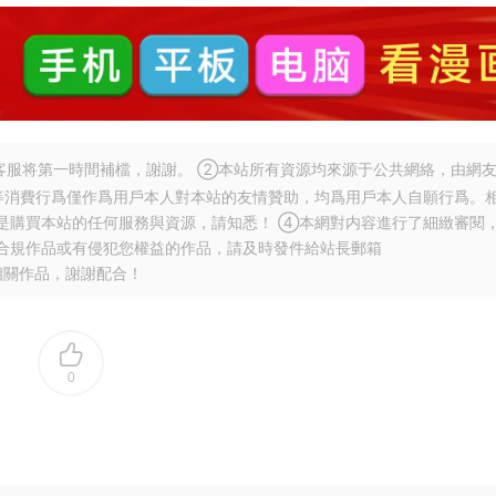
服将第一時間補檔，謝謝。 ②本站所有資源均來源于公共網絡，由網
等消費行爲僅作爲用戶本人對本站的友情贊助，均爲用戶本人自願行爲。
是購買本站的任何服務與資源，請知悉！ ④本網對内容進行了細緻審閱
合規作品或有侵犯您權益的作品，請及時發件給站長郵箱
相關作品，謝謝配合！
0