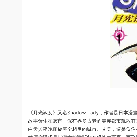
《月光淑女》又名Shadow Lady，作者是日本
故事發生在灰市，保有界多古老的美麗都市飄散有
白天與夜晚面貌完全相反的城市。艾美，這是位住