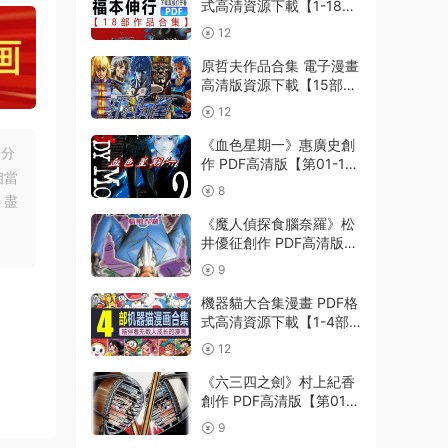
式高清資源下載【1-18部
完結】Kindle電子漫畫資
12
源精品
原哲夫作品合集 電子漫畫
高清版資源下載【15部合
集完結】【PDF格式】
12
【電子版漫畫】
《血色星期一》惠廣史創
友分
作 PDF高清版【第01-11
相當
卷完結】
8
，盡
《魔人偵探食腦奈羅》松
井優征創作 PDF高清版
【第01-23卷完結】
9
機器貓大合集漫畫 PDF格
式高清資源下載【1-4部
合集完結】Kindle電子漫
12
畫資源精品
《六三四之劍》村上紀香
創作 PDF高清版【第01-
24卷完結】
9