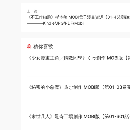
上一篇
《不工作細胞》杉本萌 MOBI電子漫畫資源【01-45話完
————Kindle/JPG/PDF/Mobi
猜你喜歡
《少女漫畫主角╳情敵同學》くゥ創作 MOBI版【第0
卷完結】
《秘密的小惡魔》ゑむ創作 MOBI版【第01-03卷
《末世凡人》驚奇工場創作 MOBI版【第01-601
結】