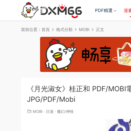
PDF精選
漫
當前位置：
首頁
格式分類
MOBI
正文
《月光淑女》桂正和 PDF/MOBI
JPG/PDF/Mobi
MOBI
·
日漫
·
魔幻/神怪