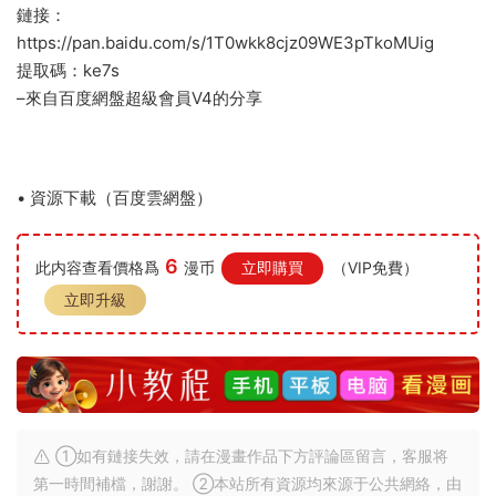
鏈接：
https://pan.baidu.com/s/1T0wkk8cjz09WE3pTkoMUig
提取碼：ke7s
–來自百度網盤超級會員V4的分享
• 資源下載（百度雲網盤）
6
此内容查看價格爲
漫币
立即購買
（VIP免費）
立即升級
①如有鏈接失效，請在漫畫作品下方評論區留言，客服将
第一時間補檔，謝謝。 ②本站所有資源均來源于公共網絡，由