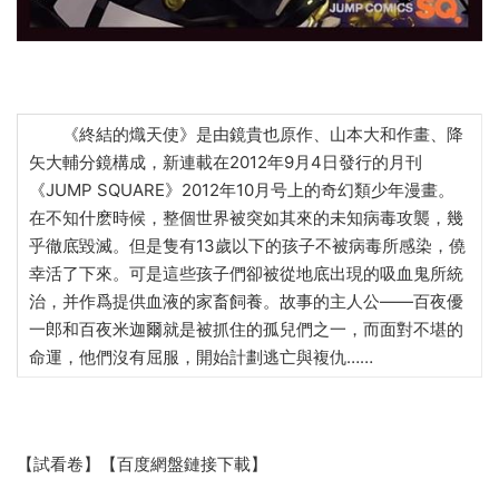
《終結的熾天使》是由鏡貴也原作、山本大和作畫、降
矢大輔分鏡構成，新連載在2012年9月4日發行的月刊
《JUMP SQUARE》2012年10月号上的奇幻類少年漫畫。
在不知什麽時候，整個世界被突如其來的未知病毒攻襲，幾
乎徹底毀滅。但是隻有13歲以下的孩子不被病毒所感染，僥
幸活了下來。可是這些孩子們卻被從地底出現的吸血鬼所統
治，并作爲提供血液的家畜飼養。故事的主人公——百夜優
一郎和百夜米迦爾就是被抓住的孤兒們之一，而面對不堪的
命運，他們沒有屈服，開始計劃逃亡與複仇……
【試看卷】【百度網盤鏈接下載】