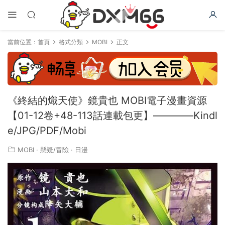
當前位置：
首頁
格式分類
MOBI
正文
《終結的熾天使》鏡貴也 MOBI電子漫畫資源
【01-12卷+48-113話連載包更】————Kindl
e/JPG/PDF/Mobi
MOBI
·
懸疑/冒險
·
日漫