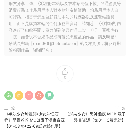
網友分享上傳。 ③注冊本站以及在本站充值下載、開通會員等
消費行爲僅作爲用戶本人對本站的友情贊助，均爲用戶本人自
願行爲。相當于您是自願贊助本站的服務器以及運營維護費
用，而不是購買本站的任何服務與資源，請知悉！ ④本網對内
容進行了細緻審閱，盡力做到健康作品上架，但是，百密也有
一疏，如發現不合規作品或有侵犯您權益的作品，請及時發件
給站長郵箱【
dxm966@hotmail.com
】站長核實後，将及時删
除相關作品，謝謝配合！
0
上一篇
下一篇
《半妖少女绮麗譚/少女妖怪石
《武裝少女》黑神遊夜 MOBI電子
榴》星野莉莉 MOBI電子漫畫資源
漫畫資源【第01-13卷完結】
【01-03卷+22-69話連載包更】