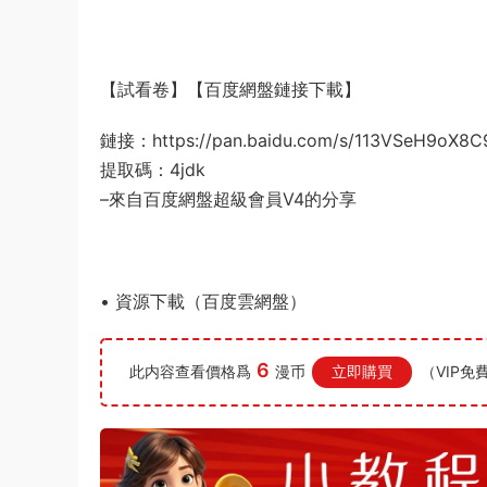
【試看卷】【百度網盤鏈接下載】
鏈接：https://pan.baidu.com/s/113VSeH9oX8
提取碼：4jdk
–來自百度網盤超級會員V4的分享
• 資源下載（百度雲網盤）
6
此内容查看價格爲
漫币
立即購買
（VIP免