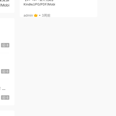
Kindle/JPG/PDF/Mobi
Mobi
admin
• 3周前
或者，你給個郵箱，我将鏈接通過郵箱發給
你哈
來源：
《Here U Are》D君創作 PDF電子漫畫資源
【01-137+番外完結】————
8
Kindle/JPG/PDF/Mobi
admin
• 3周前
哦，沒注冊，拍後，也可自動跳轉出鏈接
6
的，你看下，就是在拍的那個位置
來源：
《Here U Are》D君創作 PDF電子漫畫資源
！》
【01-137+番外完結】————
Kindle/JPG/PDF/Mobi
6
123456 • 3周前
21：29：20付款的