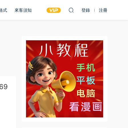
雙格式
來客須知
登錄
注冊
69