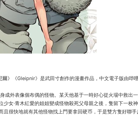
爾》《Gleipnir》是武田寸創作的漫畫作品，中文電子版由哔
變身成外表像個布偶的怪物。某天他基于一時好心從火場中救出
位少女·青木紅愛的姐姐變成怪物殺死父母親之後，隻留下一枚
而且很快地就有其他怪物找上門要拿回硬币，于是雙方隻好聯手