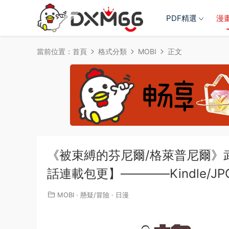
PDF精選
漫
當前位置：
首頁
格式分類
MOBI
正文
《被束縛的芬尼爾/格萊普尼爾》武田
話連載包更】————Kindle/JPG/
MOBI
·
懸疑/冒險
·
日漫