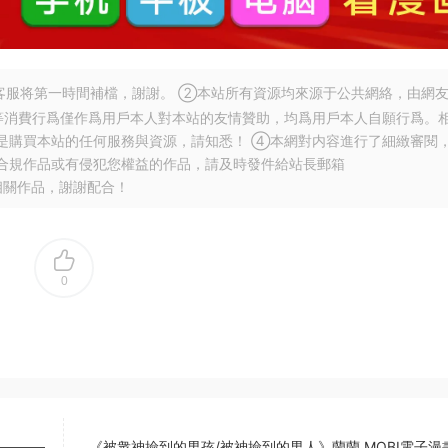
服将第一時間補檔，謝謝。 ②本站所有資源均來源于公共網絡，由網
等消費行爲僅作爲用戶本人對本站的友情贊助，均爲用戶本人自願行爲。
是購買本站的任何服務與資源，請知悉！ ④本網對内容進行了細緻審閱
合規作品或有侵犯您權益的作品，請及時發件給站長郵箱
相關作品，謝謝配合！
0
————
《被衆神撿到的男孩/被神撿到的男人》蘭蘭 MOBI電子漫