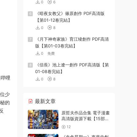
0
6
《暗夜女教父》篠原創作 PDF高清版
6
【第01-12卷完結】
0
8
《月下神奇家族》育江绫創作 PDF高清
7
版【第01-03卷完結】
0
免費
《信長》池上遼一創作 PDF高清版【第
8
01-08卷完結】
哩哔哩
0
8
一位少
最新文章
神秘的
反
原哲夫作品合集 電子漫畫
高清版資源下載【15部合
集完結】【PDF格式】
12
【電子版漫畫】
《血色星期一》惠廣史創