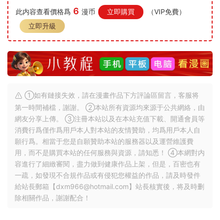
6
此内容查看價格爲
漫币
立即購買
（VIP免費）
立即升級
①如有鏈接失效，請在漫畫作品下方評論區留言，客服将
第一時間補檔，謝謝。 ②本站所有資源均來源于公共網絡，由
網友分享上傳。 ③注冊本站以及在本站充值下載、開通會員等
消費行爲僅作爲用戶本人對本站的友情贊助，均爲用戶本人自
願行爲。相當于您是自願贊助本站的服務器以及運營維護費
用，而不是購買本站的任何服務與資源，請知悉！ ④本網對内
容進行了細緻審閱，盡力做到健康作品上架，但是，百密也有
一疏，如發現不合規作品或有侵犯您權益的作品，請及時發件
給站長郵箱【
dxm966@hotmail.com
】站長核實後，将及時删
除相關作品，謝謝配合！