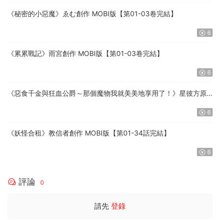
《秘密的小惡魔》ゑむ創作 MOBI版【第01-03卷完結】
6
《累累戰記》雨宮創作 MOBI版【第01-03卷完結】
6
《惡食千金與狂血公爵～那個魔物我就美美地享用了！》星彼方原
作 MOBI版【第01-08卷連載中】
6
《妖怪合租》教信者創作 MOBI版【第01-34話完結】
6
評論
0
請先
登錄