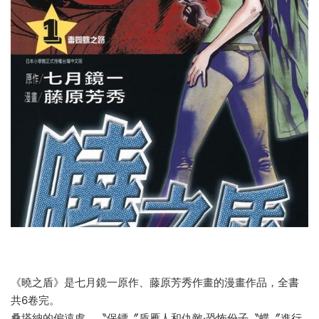
《曉之盾》是七月鏡一原作、藤原芳秀作畫的漫畫作品，全書
共6卷完。
桑塔納的偏遠處，〝保镖〞盾雁人和仇敵·恐怖份子〝蝶〞進行