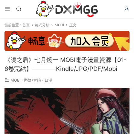
當前位置：
首頁
格式分類
MOBI
正文
《曉之盾》七月鏡一 MOBI電子漫畫資源【01-
6卷完結】————Kindle/JPG/PDF/Mobi
MOBI
·
懸疑/冒險
·
日漫