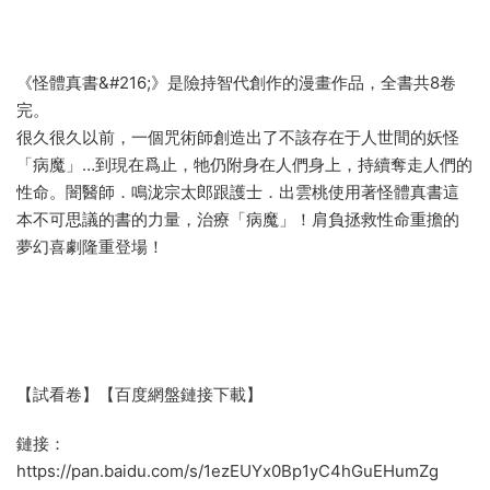
《怪體真書&#216;》是險持智代創作的漫畫作品，全書共8卷
完。
很久很久以前，一個咒術師創造出了不該存在于人世間的妖怪
「病魔」…到現在爲止，牠仍附身在人們身上，持續奪走人們的
性命。闇醫師．鳴泷宗太郎跟護士．出雲桃使用著怪體真書這
本不可思議的書的力量，治療「病魔」！肩負拯救性命重擔的
夢幻喜劇隆重登場！
【試看卷】【百度網盤鏈接下載】
鏈接：
https://pan.baidu.com/s/1ezEUYx0Bp1yC4hGuEHumZg