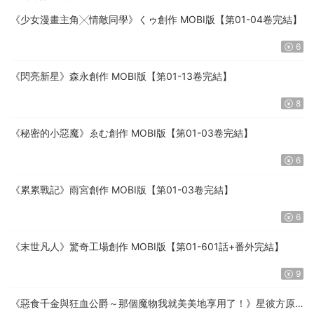
《少女漫畫主角╳情敵同學》くゥ創作 MOBI版【第01-04卷完結】
6
《閃亮新星》森永創作 MOBI版【第01-13卷完結】
8
《秘密的小惡魔》ゑむ創作 MOBI版【第01-03卷完結】
6
《累累戰記》雨宮創作 MOBI版【第01-03卷完結】
6
《末世凡人》驚奇工場創作 MOBI版【第01-601話+番外完結】
9
《惡食千金與狂血公爵～那個魔物我就美美地享用了！》星彼方原