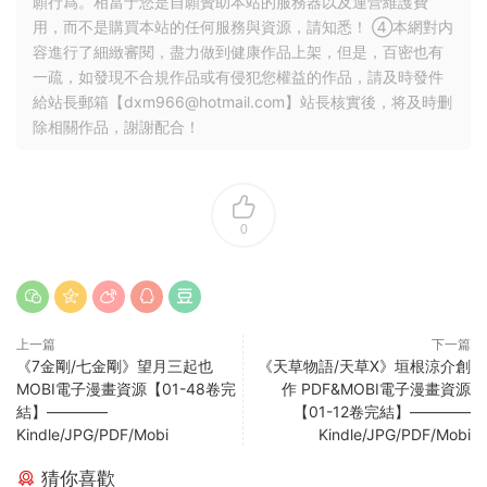
願行爲。相當于您是自願贊助本站的服務器以及運營維護費
用，而不是購買本站的任何服務與資源，請知悉！ ④本網對内
容進行了細緻審閱，盡力做到健康作品上架，但是，百密也有
一疏，如發現不合規作品或有侵犯您權益的作品，請及時發件
給站長郵箱【
dxm966@hotmail.com
】站長核實後，将及時删
除相關作品，謝謝配合！
0
上一篇
下一篇
《7金剛/七金剛》望月三起也
《天草物語/天草X》垣根涼介創
MOBI電子漫畫資源【01-48卷完
作 PDF&MOBI電子漫畫資源
結】————
【01-12卷完結】————
Kindle/JPG/PDF/Mobi
Kindle/JPG/PDF/Mobi
猜你喜歡