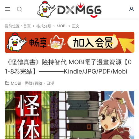
當前位置：
首頁
格式分類
MOBI
正文
《怪體真書》險持智代 MOBI電子漫畫資源【0
1-8卷完結】————Kindle/JPG/PDF/Mobi
MOBI
·
懸疑/冒險
·
日漫