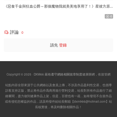
《惡食千金與狂血公爵～那個魔物我就美美地享用了！》星彼方原
作 MOBI版【第01-08卷連載中】
6
評論
0
請先
登錄
Copyright © 2025 · DXM66
嚴格
遵守網絡相關規章制度
健康辦網，依規管網
站點内容全部來源于公共網絡以及會員上傳，不涉及作品盈利性交易，也倡導
訪客支持正版，禁止将作品作爲商用進行營利交易，站長對所有作品進行了細
緻審閱，盡力做到健康作品上架，但是，百密也有一疏，如有發現不合規作品
或有侵犯您權益的作品，請及時發件給站長郵箱【
dxm966@hotmail.com
】站
長核實後，将及時删除相關作品！