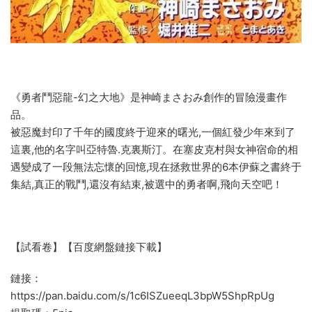
《勇者鬥惡龍-幻之大地》是神崎まさおみ創作的冒險漫畫作
品。
被惡魔封印了千年的國度終于迎來的曙光,一個紅發少年來到了
這裏,他的名字叫亞特魯.克裏斯汀。在塞皮克村與女神宿命的相
遇變成了一段無法忘懷的回憶,現在拯救世界的6本伊蘇之書終于
集結,真正的戰鬥,還沒有結束,被選中的勇者啊,飛向天空吧！
【試看卷】【百度網盤鏈接下載】
鏈接：
https://pan.baidu.com/s/1c6ISZueeqL3bpW5ShpRpUg