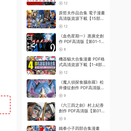
完結】Kindle電子漫畫資
12
源精品
原哲夫作品合集 電子漫畫
高清版資源下載【15部合
集完結】【PDF格式】
12
【電子版漫畫】
《血色星期一》惠廣史創
作 PDF高清版【第01-11
卷完結】
8
機器貓大合集漫畫 PDF格
式高清資源下載【1-4部
合集完結】Kindle電子漫
12
畫資源精品
《魔人偵探食腦奈羅》松
井優征創作 PDF高清版
【第01-23卷完結】
9
《六三四之劍》村上紀香
創作 PDF高清版【第01-
24卷完結】
9
鐵拳小子四部合集漫畫