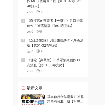
作 MOBI版漫畫下載【第01-07卷+32-
48話未】
0
6
《羅浮宮的守護者【全彩】》谷口治郎
6
創作 PDF高清版【第01卷完結】
0
免費
《沉默的艦隊》川口開治創作 PDF高清
7
版【第01-32卷完結】
0
9
《佛陀【典藏版】》手冢治蟲創作 PDF
8
高清版【第01-08卷完結】
0
6
最新文章
福本伸行合集漫畫 PDF格
式高清資源下載【1-18部