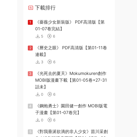
下載排行
《薔薇少女新裝版》 PDF高清版【第
1
01-07卷完結】
5
6
《曆史之眼》 PDF高清版【第01-11卷
2
連載】
3
6
《光死去的夏天》Mokumokuren創作
3
MOBI版漫畫下載【第01-05卷+27-31
話未】
0
6
《鋼炮勇士》園田健一創作 MOBI版電
4
子漫畫【第01-07卷完】
0
6
《對我垂涎欲滴的非人少女》苗川采創
5