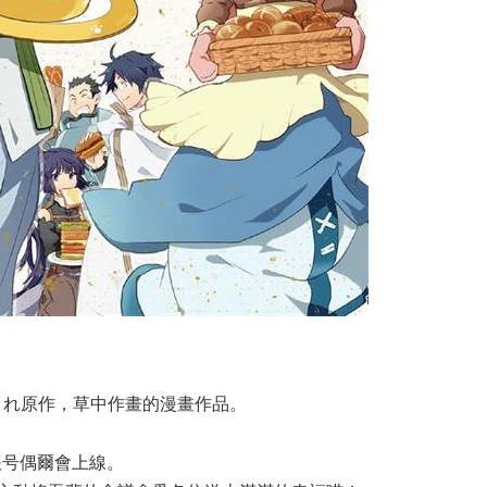
まれ原作，草中作畫的漫畫作品。
帳号偶爾會上線。