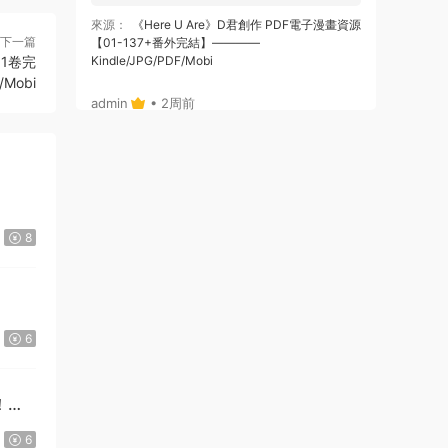
來源：
《Here U Are》D君創作 PDF電子漫畫資源
下一篇
【01-137+番外完結】————
11卷完
Kindle/JPG/PDF/Mobi
/Mobi
admin
• 2周前
或者，你給個郵箱，我将鏈接通過郵箱發給
你哈
來源：
《Here U Are》D君創作 PDF電子漫畫資源
【01-137+番外完結】————
Kindle/JPG/PDF/Mobi
8
admin
• 2周前
哦，沒注冊，拍後，也可自動跳轉出鏈接
的，你看下，就是在拍的那個位置
6
來源：
《Here U Are》D君創作 PDF電子漫畫資源
【01-137+番外完結】————
！》
Kindle/JPG/PDF/Mobi
6
123456 • 2周前