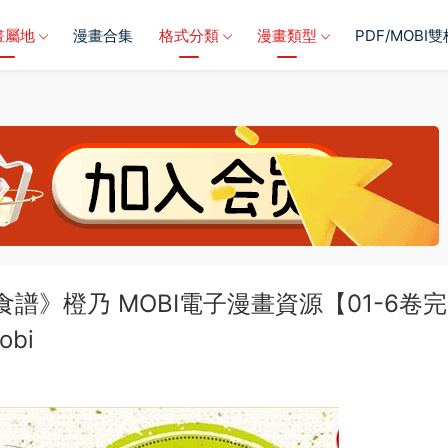
畫屬地
漫畫合集
格式分類
漫畫類型
PDF/MOBI
譜》橙乃 MOBI電子漫畫資源【01-6卷完
obi