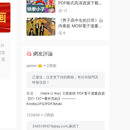
PDF格式高清資源下載
【1-4部合集完結】Kindle
12
電子漫畫資源精品
《男子高中生的日常》山
内泰延 MOBI電子漫畫資
源【001-107話完結】
6
————
Kindle/JPG/PDF/Mobi
友分
相當
網友評論
，盡
admin
• 2周前
已發送，注意查下你的郵箱，有任何疑問及
時發信息！
來源：
《Here U Are》D君創作 PDF電子漫畫資源
【01-137+番外完結】————
Kindle/JPG/PDF/Mobi
123456 • 2周前
3565190679@qq.com
,麻煩了