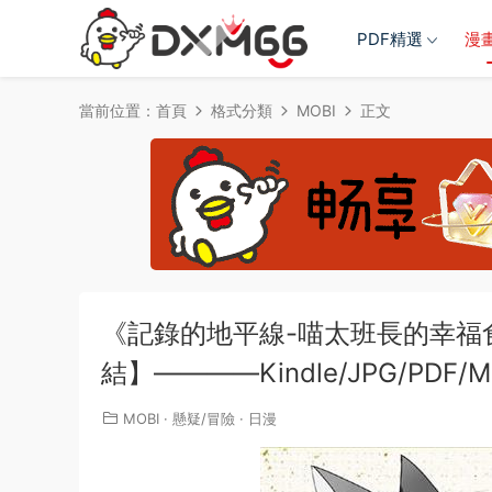
PDF精選
漫
當前位置：
首頁
格式分類
MOBI
正文
《記錄的地平線-喵太班長的幸福食
結】————Kindle/JPG/PDF/M
MOBI
·
懸疑/冒險
·
日漫