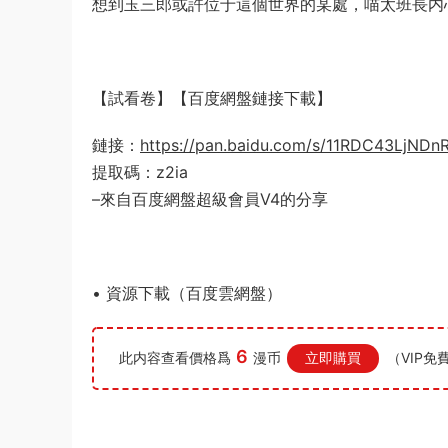
想到玉三郎或許位于這個世界的某處，喵太班長内
【試看卷】【百度網盤鏈接下載】
鏈接：
https://pan.baidu.com/s/11RDC43LjND
提取碼：z2ia
–來自百度網盤超級會員V4的分享
• 資源下載（百度雲網盤）
6
此内容查看價格爲
漫币
立即購買
（VIP免