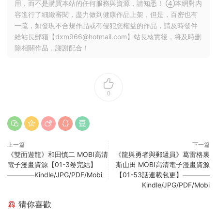
用，而不是購買本站的任何服務與資源，請知悉！ ④本網對内
容進行了細緻審閱，盡力做到健康作品上架，但是，百密也有
一疏，如發現不合規作品或有侵犯您權益的作品，請及時發件
給站長郵箱【
dxm966@hotmail.com
】站長核實後，将及時删
除相關作品，謝謝配合！
0
上一篇
下一篇
《雙面遊龍》和田慎二 MOBI高清
《龍與勇者與郵遞員》葛雷格裏
電子漫畫資源【01-3卷完結】
斯山田 MOBI高清電子漫畫資源
————Kindle/JPG/PDF/Mobi
【01-53話連載包更】————
Kindle/JPG/PDF/Mobi
猜你喜歡