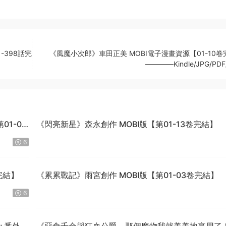
-398話完
《風魔小次郎》車田正美 MOBI電子漫畫資源【01-10卷
————Kindle/JPG/PDF
1-04
《閃亮新星》森永創作 MOBI版【第01-13卷完結】
6
完結】
《累累戰記》雨宮創作 MOBI版【第01-03卷完結】
6
話+番外完
《惡食千金與狂血公爵～那個魔物我就美美地享用了