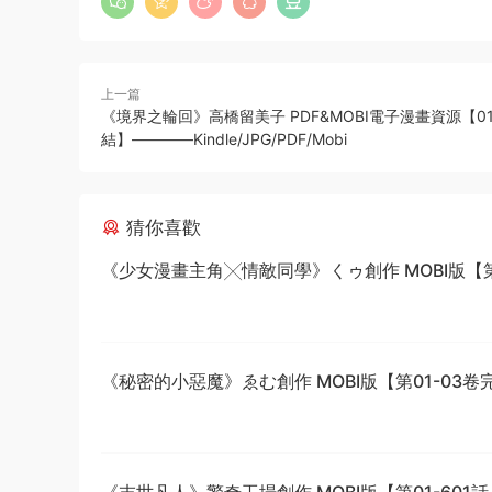
上一篇
《境界之輪回》高橋留美子 PDF&MOBI電子漫畫資源【01
結】————Kindle/JPG/PDF/Mobi
猜你喜歡
《少女漫畫主角╳情敵同學》くゥ創作 MOBI版【第0
卷完結】
《秘密的小惡魔》ゑむ創作 MOBI版【第01-03卷
《末世凡人》驚奇工場創作 MOBI版【第01-601