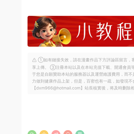
①如有鏈接失效，請在漫畫作品下方評論區留言，客
享上傳。 ③注冊本站以及在本站充值下載、開通會員
于您是自願贊助本站的服務器以及運營維護費用，而不
力做到健康作品上架，但是，百密也有一疏，如發現不
【
dxm966@hotmail.com
】站長核實後，将及時删除