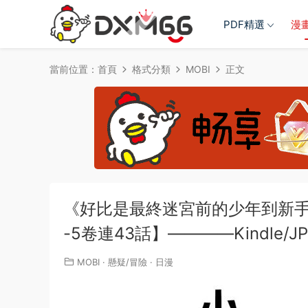
PDF精選
漫
當前位置：
首頁
格式分類
MOBI
正文
《好比是最終迷宮前的少年到新手村
-5卷連43話】————Kindle/JPG
MOBI
·
懸疑/冒險
·
日漫