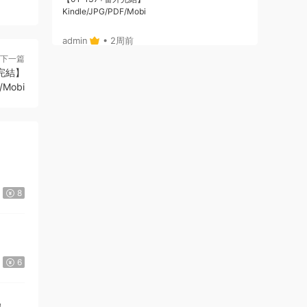
Kindle/JPG/PDF/Mobi
admin
• 2周前
下一篇
或者，你給個郵箱，我将鏈接通過郵箱發給
完結】
你哈
/Mobi
來源：
《Here U Are》D君創作 PDF電子漫畫資源
【01-137+番外完結】————
Kindle/JPG/PDF/Mobi
admin
• 2周前
哦，沒注冊，拍後，也可自動跳轉出鏈接
8
的，你看下，就是在拍的那個位置
來源：
《Here U Are》D君創作 PDF電子漫畫資源
【01-137+番外完結】————
Kindle/JPG/PDF/Mobi
6
123456 • 2周前
21：29：20付款的
！》