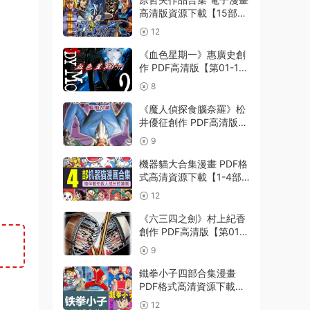
高清版資源下載【15部合
集完結】【PDF格式】
12
【電子版漫畫】
《血色星期一》惠廣史創
作 PDF高清版【第01-11
卷完結】
8
《魔人偵探食腦奈羅》松
井優征創作 PDF高清版
【第01-23卷完結】
9
機器貓大合集漫畫 PDF格
式高清資源下載【1-4部
合集完結】Kindle電子漫
12
畫資源精品
《六三四之劍》村上紀香
創作 PDF高清版【第01-
24卷完結】
9
鐵拳小子四部合集漫畫
PDF格式高清資源下載
【1-4部合集完結】Kindle
12