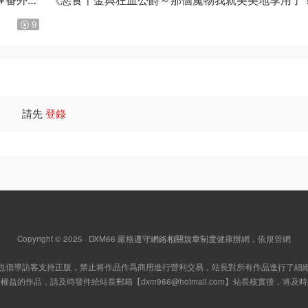
星彼方原作 MOBI版【第01-08卷連載中】
9
請先
登錄
Copyright © 2025 · DXM66
嚴格
遵守網絡相關規章制度
健康辦網，依規管網
也倡導訪客支持正版，禁止将作品作爲商用進行營利交易，站長對所有作品進行了細
您權益的作品，請及時發件給站長郵箱【
dxm966@hotmail.com
】站長核實後，将及時