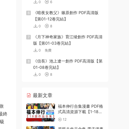
0
6
《暗夜女教父》篠原創作 PDF高清版
6
【第01-12卷完結】
0
8
《月下神奇家族》育江绫創作 PDF高清
7
版【第01-03卷完結】
0
免費
《信長》池上遼一創作 PDF高清版【第
8
01-08卷完結】
0
8
最新文章
旅
福本伸行合集漫畫 PDF格
式高清資源下載【1-18部
最終
完結】Kindle電子漫畫資
12
級
源精品
原哲夫作品合集 電子漫畫