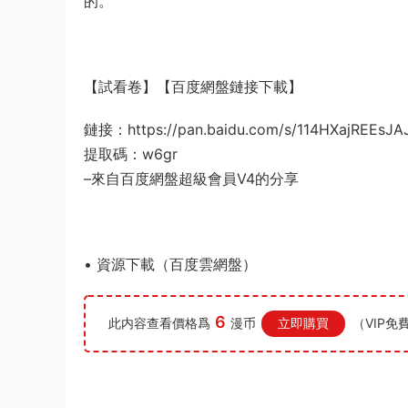
的。
【試看卷】【百度網盤鏈接下載】
鏈接：https://pan.baidu.com/s/114HXajREEsJA
提取碼：w6gr
–來自百度網盤超級會員V4的分享
• 資源下載（百度雲網盤）
6
此内容查看價格爲
漫币
立即購買
（VIP免