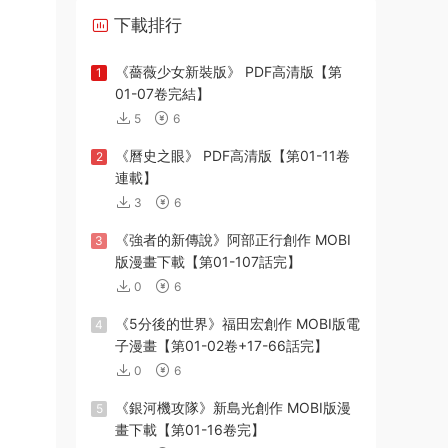
下載排行
《薔薇少女新裝版》 PDF高清版【第
1
01-07卷完結】
5
6
《曆史之眼》 PDF高清版【第01-11卷
2
連載】
3
6
《強者的新傳說》阿部正行創作 MOBI
3
版漫畫下載【第01-107話完】
0
6
《5分後的世界》福田宏創作 MOBI版電
4
子漫畫【第01-02卷+17-66話完】
0
6
《銀河機攻隊》新島光創作 MOBI版漫
5
畫下載【第01-16卷完】