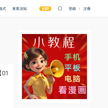
雙格式
來客須知
登錄
注冊
01