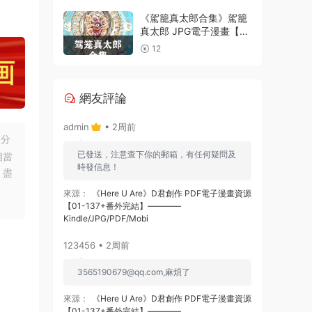
電子漫畫資源精品
《駕籠真太郎合集》駕籠
真太郎 JPG電子漫畫【全
系完結】————
12
Kindle/JPG/PDF/Mobi
網友評論
admin
• 2周前
友分
已發送，注意查下你的郵箱，有任何疑問及
相當
時發信息！
，盡
來源：
《Here U Are》D君創作 PDF電子漫畫資源
【01-137+番外完結】————
Kindle/JPG/PDF/Mobi
123456 • 2周前
3565190679@qq.com
,麻煩了
來源：
《Here U Are》D君創作 PDF電子漫畫資源
【01-137+番外完結】————