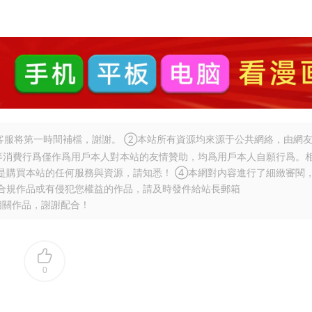
服将第一時間補檔，謝謝。 ②本站所有資源均來源于公共網絡，由網
等消費行爲僅作爲用戶本人對本站的友情贊助，均爲用戶本人自願行爲。
是購買本站的任何服務與資源，請知悉！ ④本網對内容進行了細緻審閱
合規作品或有侵犯您權益的作品，請及時發件給站長郵箱
相關作品，謝謝配合！
0