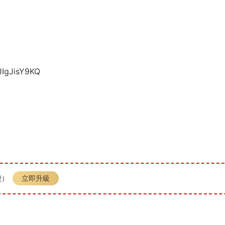
JIgJisY9KQ
費）
立即升級