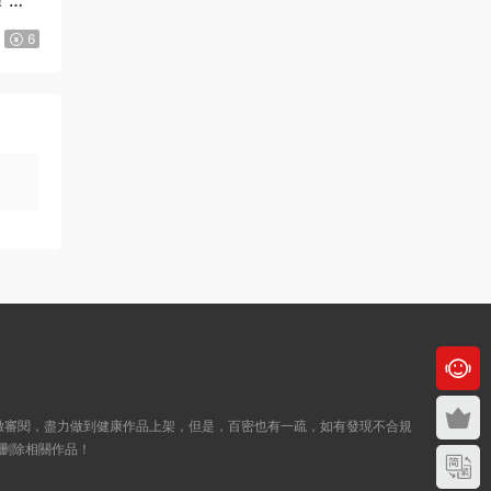
來源：
《Here U Are》D君創作 PDF電子漫畫資源
6
【01-137+番外完結】————
Kindle/JPG/PDF/Mobi
123456 • 2周前
我買的時候沒有注冊，已經付款了，然後才
注冊的，那裏還是顯示購買
來源：
《Here U Are》D君創作 PDF電子漫畫資源
【01-137+番外完結】————
Kindle/JPG/PDF/Mobi
admin
• 2周前
就是下方會出現一個百度網盤鏈接， 打開
即可，還不明白的話，點擊這個頁面右上
角...
緻審閱，盡力做到健康作品上架，但是，百密也有一疏，如有發現不合規
來源：
《Here U Are》D君創作 PDF電子漫畫資源
删除相關作品！
【01-137+番外完結】————
Kindle/JPG/PDF/Mobi