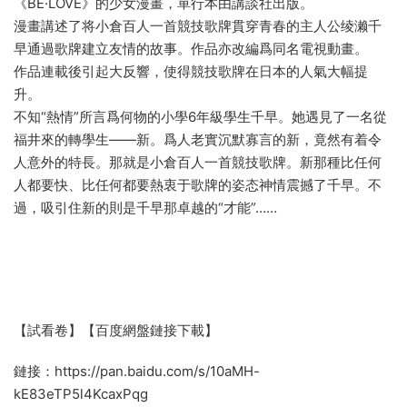
《BE·LOVE》的少女漫畫，單行本由講談社出版。
漫畫講述了将小倉百人一首競技歌牌貫穿青春的主人公绫濑千
早通過歌牌建立友情的故事。作品亦改編爲同名電視動畫。
作品連載後引起大反響，使得競技歌牌在日本的人氣大幅提
升。
不知“熱情”所言爲何物的小學6年級學生千早。她遇見了一名從
福井來的轉學生——新。爲人老實沉默寡言的新，竟然有着令
人意外的特長。那就是小倉百人一首競技歌牌。新那種比任何
人都要快、比任何都要熱衷于歌牌的姿态神情震撼了千早。不
過，吸引住新的則是千早那卓越的“才能”……
【試看卷】【百度網盤鏈接下載】
鏈接：https://pan.baidu.com/s/10aMH-
kE83eTP5l4KcaxPqg