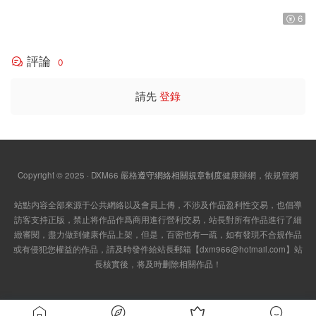
作 MOBI版【第01-08卷連載中】
6
評論
0
請先
登錄
Copyright © 2025 · DXM66
嚴格
遵守網絡相關規章制度
健康辦網，依規管網
站點内容全部來源于公共網絡以及會員上傳，不涉及作品盈利性交易，也倡導
訪客支持正版，禁止将作品作爲商用進行營利交易，站長對所有作品進行了細
緻審閱，盡力做到健康作品上架，但是，百密也有一疏，如有發現不合規作品
或有侵犯您權益的作品，請及時發件給站長郵箱【
dxm966@hotmail.com
】站
長核實後，将及時删除相關作品！