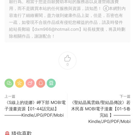
願行爲。相當于您是自願贊助本站的服務器以及運營維護費
用，而不是購買本站的任何服務與資源，請知悉！ ④本網對内
容進行了細緻審閱，盡力做到健康作品上架，但是，百密也有
一疏，如發現不合規作品或有侵犯您權益的作品，請及時發件
給站長郵箱【
dxm966@hotmail.com
】站長核實後，将及時删
除相關作品，謝謝配合！
0
上一篇
下一篇
《S線上的缇娜》岬下部 MOBI電
《聖結晶風雲錄/聖結晶傳說》若
子漫畫資源【01-44話完結】
木民喜 MOBI電子漫畫【01-5卷
————Kindle/JPG/PDF/Mobi
完結 】————
Kindle/JPG/PDF/Mobi
猜你喜歡