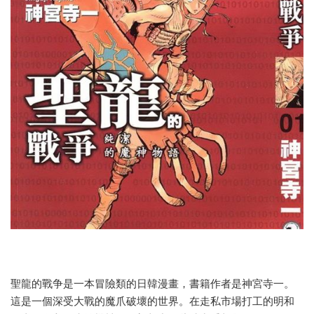
聖龍的戰争是一本冒險類的日韓漫畫，書籍作者是神宮寺一。
這是一個深受大戰的魔爪破壞的世界。在走私市場打工的明和