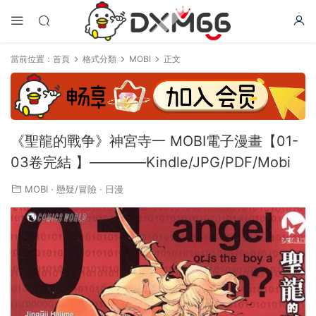
當前位置：
首頁
格式分類
MOBI
正文
《聖龍的戰争》神宮寺一 MOBI電子漫畫【01-
03卷完結 】————Kindle/JPG/PDF/Mobi
MOBI
·
懸疑/冒險
·
日漫