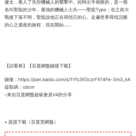
健太，卷入了失控機械人的襲擊中。此時出手相救的，是一個
名叫聖龍的少年。最強的機械人士兵——聖龍Type；在之前大
戰後下落不明，聖龍說他正在尋找它的心。走遍世界尋找沉睡
的心之遺産的旅程，現在開始……
【試看卷】【百度網盤鏈接下載】
鏈接：https://pan.baidu.com/s/1Yfc3ESczrFX14Fe-3m3_kA
提取碼：ubcm
–來自百度網盤超級會員V4的分享
• 資源下載（百度雲網盤）