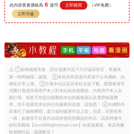
6
此内容查看價格爲
漫币
立即購買
（VIP免費）
立即升級
①如有鏈接失效，請在漫畫作品下方評論區留言，客服将
第一時間補檔，謝謝。 ②本站所有資源均來源于公共網絡，由
網友分享上傳。 ③注冊本站以及在本站充值下載、開通會員等
消費行爲僅作爲用戶本人對本站的友情贊助，均爲用戶本人自
願行爲。相當于您是自願贊助本站的服務器以及運營維護費
用，而不是購買本站的任何服務與資源，請知悉！ ④本網對内
容進行了細緻審閱，盡力做到健康作品上架，但是，百密也有
一疏，如發現不合規作品或有侵犯您權益的作品，請及時發件
給站長郵箱【
dxm966@hotmail.com
】站長核實後，将及時删
除相關作品，謝謝配合！