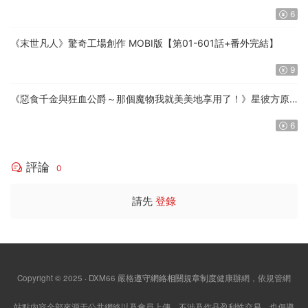
6
《末世凡人》驚奇工場創作 MOBI版【第01-601話+番外完結】
9
《惡食千金與狂血公爵～那個魔物我就美美地享用了！》星彼方原
作 MOBI版【第01-08卷連載中】
6
評論
0
請先
登錄
Copyright © 2025 · DXM66
嚴格
遵守網絡相關規章制度
健康辦網，依規管網
站點内容全部來源于公共網絡以及會員上傳，不涉及作品盈利性交易，也倡導