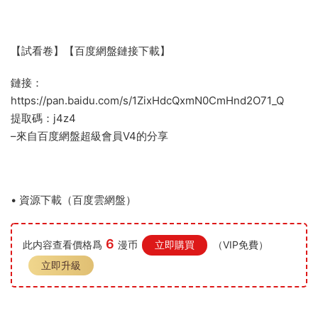
【試看卷】【百度網盤鏈接下載】
鏈接：
https://pan.baidu.com/s/1ZixHdcQxmN0CmHnd2O71_Q
提取碼：j4z4
–來自百度網盤超級會員V4的分享
• 資源下載（百度雲網盤）
6
此内容查看價格爲
漫币
立即購買
（VIP免費）
立即升級