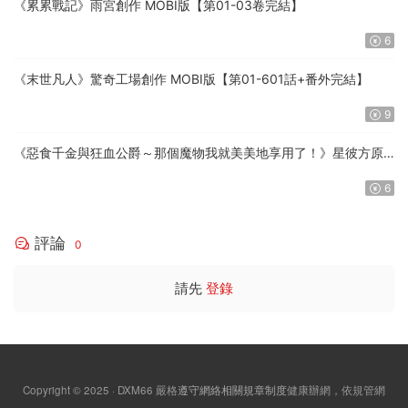
《累累戰記》雨宮創作 MOBI版【第01-03卷完結】
6
《末世凡人》驚奇工場創作 MOBI版【第01-601話+番外完結】
9
《惡食千金與狂血公爵～那個魔物我就美美地享用了！》星彼方原
作 MOBI版【第01-08卷連載中】
6
評論
0
請先
登錄
Copyright © 2025 · DXM66
嚴格
遵守網絡相關規章制度
健康辦網，依規管網