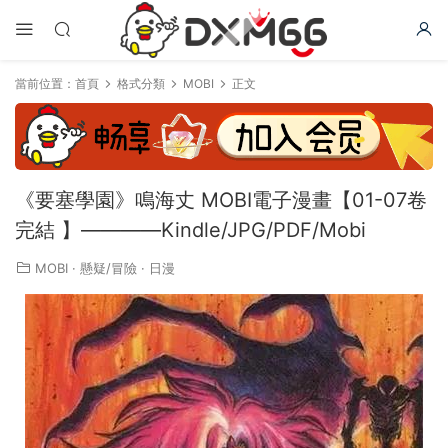
當前位置：
首頁
格式分類
MOBI
正文
《要塞學園》鳴海丈 MOBI電子漫畫【01-07卷
完結 】————Kindle/JPG/PDF/Mobi
MOBI
·
懸疑/冒險
·
日漫