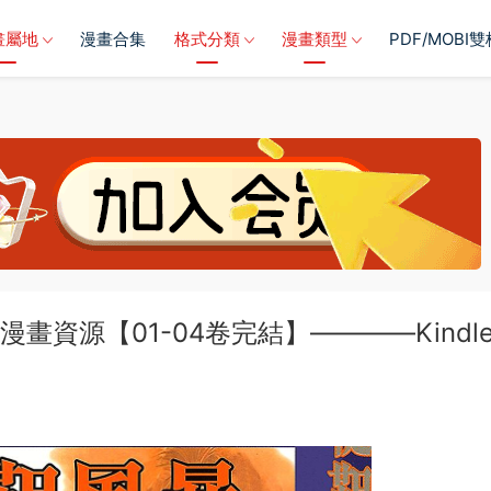
畫屬地
漫畫合集
格式分類
漫畫類型
PDF/MOBI
畫資源【01-04卷完結】————Kindle