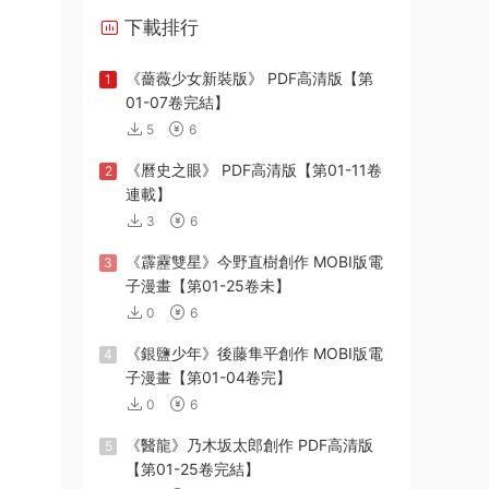
下載排行
《薔薇少女新裝版》 PDF高清版【第
1
01-07卷完結】
5
6
《曆史之眼》 PDF高清版【第01-11卷
2
連載】
3
6
《霹靂雙星》今野直樹創作 MOBI版電
3
子漫畫【第01-25卷未】
0
6
《銀鹽少年》後藤隼平創作 MOBI版電
4
子漫畫【第01-04卷完】
0
6
《醫龍》乃木坂太郎創作 PDF高清版
5
【第01-25卷完結】