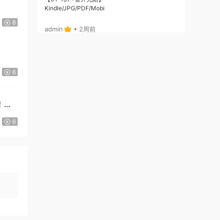
Kindle/JPG/PDF/Mobi
8
admin
• 2周前
或者，你給個郵箱，我将鏈接通過郵箱發給
你哈
6
來源：
《Here U Are》D君創作 PDF電子漫畫資源
【01-137+番外完結】————
Kindle/JPG/PDF/Mobi
！》
admin
• 2周前
6
哦，沒注冊，拍後，也可自動跳轉出鏈接
的，你看下，就是在拍的那個位置
來源：
《Here U Are》D君創作 PDF電子漫畫資源
【01-137+番外完結】————
Kindle/JPG/PDF/Mobi
123456 • 2周前
21：29：20付款的