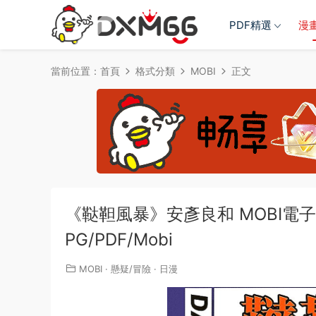
PDF精選
漫
當前位置：
首頁
格式分類
MOBI
正文
《鞑靼風暴》安彥良和 MOBI電子漫
PG/PDF/Mobi
MOBI
·
懸疑/冒險
·
日漫