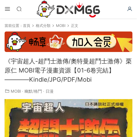
當前位置：
首頁
格式分類
MOBI
正文
《宇宙超人-超鬥士激傳/奧特曼超鬥士激傳》栗
原仁 MOBI電子漫畫資源【01-6卷完結】
————Kindle/JPG/PDF/Mobi
MOBI
·
幽默/格鬥
·
日漫