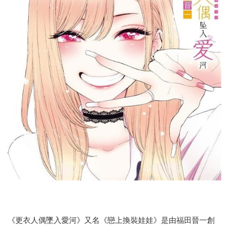
《更衣人偶墜入愛河》又名《戀上換裝娃娃》是由福田晉一創