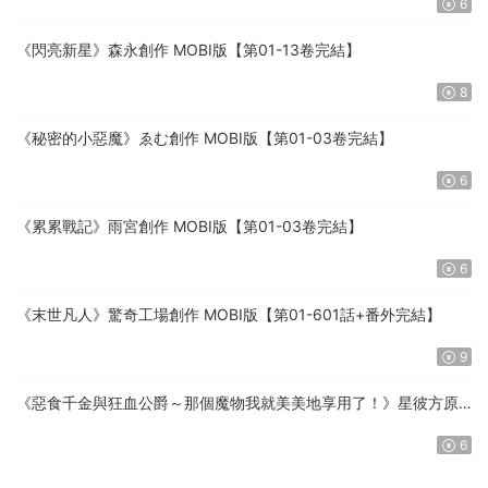
6
《閃亮新星》森永創作 MOBI版【第01-13卷完結】
8
《秘密的小惡魔》ゑむ創作 MOBI版【第01-03卷完結】
6
《累累戰記》雨宮創作 MOBI版【第01-03卷完結】
6
《末世凡人》驚奇工場創作 MOBI版【第01-601話+番外完結】
9
《惡食千金與狂血公爵～那個魔物我就美美地享用了！》星彼方原
作 MOBI版【第01-08卷連載中】
6