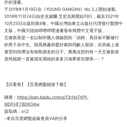
作的漫畫。
于2018年1月19日在《YOUNG GANGAN》No.3上開始連載。
2018年11月24日由史克威爾·艾尼克斯開始刊行，截至2021年
10月25日出版到第8卷。中國台灣由東立出版社代理發行繁體中
文版，中國大陸由哔哩哔哩漫畫發布簡體中文電子版。
五條新菜是一名以制作雛人偶臉部的「頭師」爲目标不斷修行
的男子高中生。因爲興趣和愛好都與同齡人脫節，在班級上過
着受到排擠沒有相熟朋友的日子。萬萬沒想到有一天五條新菜
居然能跟一直被朋友環繞的喜多川海夢産生聯系······？
【試看卷】【百度網盤鏈接下載】
鏈接：
https://pan.baidu.com/s/13rHxTnPf-
9lDFHF78DKO4w
提取碼：xrj2
–來自百度網盤超級會員V4的分享