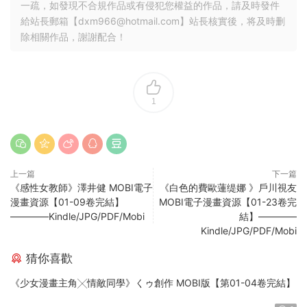
一疏，如發現不合規作品或有侵犯您權益的作品，請及時發件
給站長郵箱【
dxm966@hotmail.com
】站長核實後，将及時删
除相關作品，謝謝配合！
1
上一篇
下一篇
《感性女教師》澤井健 MOBI電子
《白色的費歐蓮缇娜 》戶川視友
漫畫資源【01-09卷完結】
MOBI電子漫畫資源【01-23卷完
————Kindle/JPG/PDF/Mobi
結】————
Kindle/JPG/PDF/Mobi
猜你喜歡
《少女漫畫主角╳情敵同學》くゥ創作 MOBI版【第01-04卷完結】