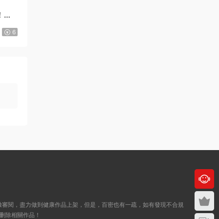
！》
來源：
《Here U Are》D君創作 PDF電子漫畫資源
【01-137+番外完結】————
6
Kindle/JPG/PDF/Mobi
123456 • 2周前
我買的時候沒有注冊，已經付款了，然後才
注冊的，那裏還是顯示購買
來源：
《Here U Are》D君創作 PDF電子漫畫資源
【01-137+番外完結】————
Kindle/JPG/PDF/Mobi
admin
• 2周前
就是下方會出現一個百度網盤鏈接， 打開
即可，還不明白的話，點擊這個頁面右上
角...
來源：
《Here U Are》D君創作 PDF電子漫畫資源
【01-137+番外完結】————
緻審閱，盡力做到健康作品上架，但是，百密也有一疏，如有發現不合規
Kindle/JPG/PDF/Mobi
删除相關作品！