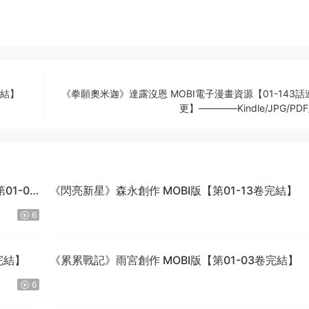
完結】
《拳願奧米迦》達露沒恩 MOBI電子漫畫資源【01-143
更】————Kindle/JPG/PDF
1-04
《閃亮新星》森永創作 MOBI版【第01-13卷完結】
6
完結】
《累累戰記》雨宮創作 MOBI版【第01-03卷完結】
6