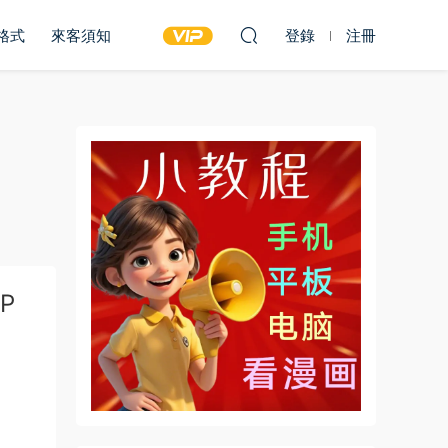
雙格式
來客須知
登錄
注冊
P