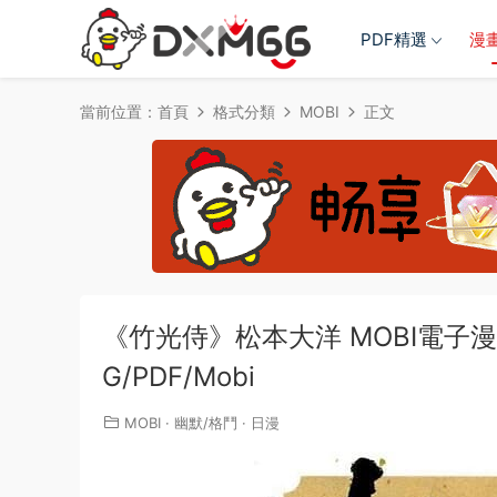
PDF精選
漫
當前位置：
首頁
格式分類
MOBI
正文
《竹光侍》松本大洋 MOBI電子漫畫
G/PDF/Mobi
MOBI
·
幽默/格鬥
·
日漫