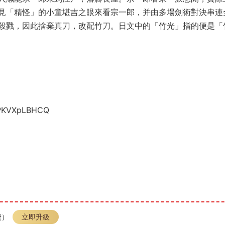
見「精怪」的小童堪吉之眼來看宗一郎，并由多場劍術對決串連
殺戮，因此捨棄真刀，改配竹刀。日文中的「竹光」指的便是「
uPKVXpLBHCQ
費）
立即升級