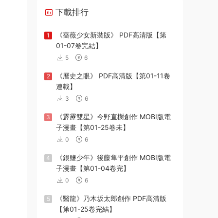
下載排行
《薔薇少女新裝版》 PDF高清版【第
1
01-07卷完結】
5
6
《曆史之眼》 PDF高清版【第01-11卷
2
連載】
3
6
《霹靂雙星》今野直樹創作 MOBI版電
3
子漫畫【第01-25卷未】
0
6
《銀鹽少年》後藤隼平創作 MOBI版電
4
子漫畫【第01-04卷完】
0
6
《醫龍》乃木坂太郎創作 PDF高清版
5
【第01-25卷完結】