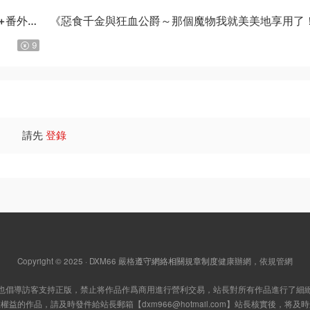
話+番外完
《惡食千金與狂血公爵～那個魔物我就美美地享用了
星彼方原作 MOBI版【第01-08卷連載中】
9
請先
登錄
Copyright © 2025 · DXM66
嚴格
遵守網絡相關規章制度
健康辦網，依規管網
也倡導訪客支持正版，禁止将作品作爲商用進行營利交易，站長對所有作品進行了細
您權益的作品，請及時發件給站長郵箱【
dxm966@hotmail.com
】站長核實後，将及時