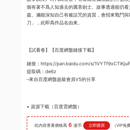
個有著不爲人知過去的厲害劍士。故事透過能仍看
篇。濑能深知自己有被詛咒的資質，會招來戰鬥與
刀」，此即爲作品名由來。
【試看卷】【百度網盤鏈接下載】
鏈接：https://pan.baidu.com/s/1VYTf9xCTiKj
提取碼：de6z
–來自百度網盤超級會員V5的分享
• 資源下載（百度雲網盤）
6
此内容查看價格爲
漫币
立即購買
（VIP免