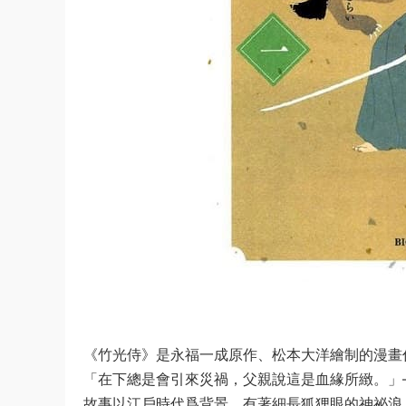
《竹光侍》是永福一成原作、松本大洋繪制的漫畫
「在下總是會引來災禍，父親說這是血緣所緻。」
故事以江戶時代爲背景，有著細長狐狸眼的神祕浪