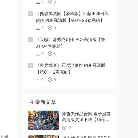
0
9
《傀儡馬戲團【豪華版】》藤田和日郎
6
創作 PDF高清版【第01-23卷完結】
0
9
《天驅》森秀樹創作 PDF高清版【第
7
01-04卷完結】
0
6
《白兵武者》石渡治創作 PDF高清版
8
【第01-12卷完結】
0
9
最新文章
原哲夫作品合集 電子漫畫
高清版資源下載【15部合
集完結】【PDF格式】
12
【電子版漫畫】
上是
福本伸行合集漫畫 PDF格