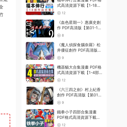
式高清資源下載【1-18部
全
完結】Kindle電子漫畫資
12
竹
源精品
《血色星期一》惠廣史創
作 PDF高清版【第01-11
卷完結】
8
《魔人偵探食腦奈羅》松
井優征創作 PDF高清版
【第01-23卷完結】
9
機器貓大合集漫畫 PDF格
式高清資源下載【1-4部
合集完結】Kindle電子漫
12
畫資源精品
《六三四之劍》村上紀香
創作 PDF高清版【第01-
24卷完結】
9
鐵拳小子四部合集漫畫
PDF格式高清資源下載
【1-4部合集完結】Kindle
12