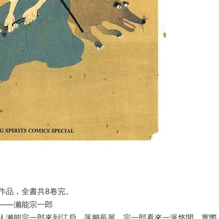
作品，全書共8卷完。
——濑能宗一郎
人濑能宗一郎來到江戶，落腳長屋。宗一郎看來一派悠閒，實際