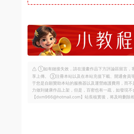
①如有鏈接失效，請在漫畫作品下方評論區留言，客
享上傳。 ③注冊本站以及在本站充值下載、開通會員
于您是自願贊助本站的服務器以及運營維護費用，而不
力做到健康作品上架，但是，百密也有一疏，如發現不
【
dxm966@hotmail.com
】站長核實後，将及時删除