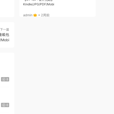
Kindle/JPG/PDF/Mobi
admin
• 2周前
或者，你給個郵箱，我将鏈接通過郵箱發給
下一篇
你哈
話連載包
來源：
《Here U Are》D君創作 PDF電子漫畫資源
/Mobi
【01-137+番外完結】————
Kindle/JPG/PDF/Mobi
admin
• 2周前
哦，沒注冊，拍後，也可自動跳轉出鏈接
的，你看下，就是在拍的那個位置
8
來源：
《Here U Are》D君創作 PDF電子漫畫資源
【01-137+番外完結】————
Kindle/JPG/PDF/Mobi
123456 • 2周前
6
21：29：20付款的