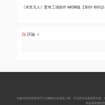
《末世凡人》驚奇工場創作 MOBI版【第01-601
結】
評論
0
站點内容全部來源于公共網絡以及會員上傳，不涉及作品盈利性交易，
作品或有侵犯