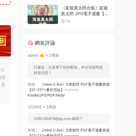
電子漫畫資源精品
《駕籠真太郎合集》駕籠
真太郎 JPG電子漫畫【全
系完結】————
12
Kindle/JPG/PDF/Mobi
網友評論
admin
• 2周前
已發送，注意查下你的郵箱，有任何疑問及
友分
時發信息！
相當
，盡
來源：
《Here U Are》D君創作 PDF電子漫畫資源
【01-137+番外完結】————
Kindle/JPG/PDF/Mobi
123456 • 2周前
3565190679@qq.com
,麻煩了
來源：
《Here U Are》D君創作 PDF電子漫畫資源
【01-137+番外完結】————