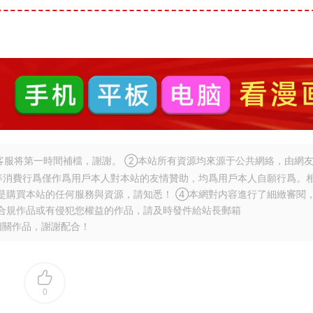
服将第一時間補檔，謝謝。 ②本站所有資源均來源于公共網絡，由網
等消費行爲僅作爲用戶本人對本站的友情贊助，均爲用戶本人自願行爲。
是購買本站的任何服務與資源，請知悉！ ④本網對内容進行了細緻審閱
合規作品或有侵犯您權益的作品，請及時發件給站長郵箱
相關作品，謝謝配合！
0