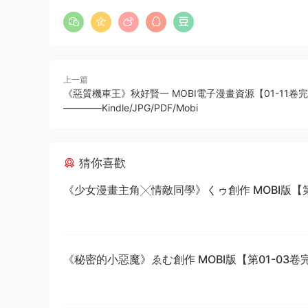
上一篇
《惡質機車王》秋好賢一 MOBI電子漫畫資源【01-11卷
————Kindle/JPG/PDF/Mobi
猜你喜歡
《少女漫畫主角╳情敵同學》くゥ創作 MOBI版【第0
卷完結】
《秘密的小惡魔》ゑむ創作 MOBI版【第01-03卷