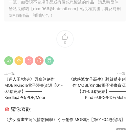
一疏，如發現不合規作品或有侵犯您權益的作品，請及時發件
給站長郵箱【
dxm966@hotmail.com
】站長核實後，将及時删
除相關作品，謝謝配合！
0
上一篇
下一篇
《猩人王/猿夫》刃森尊創作
《武俠派女子高生》雜賀禮史創
MOBI/Kindle電子漫畫資源【01-
作 MOBI/Kindle電子漫畫資源
07卷完結】————
【01-06卷完結】————
Kindle/JPG/PDF/Mobi
Kindle/JPG/PDF/Mobi
猜你喜歡
《少女漫畫主角╳情敵同學》くゥ創作 MOBI版【第01-04卷完結】