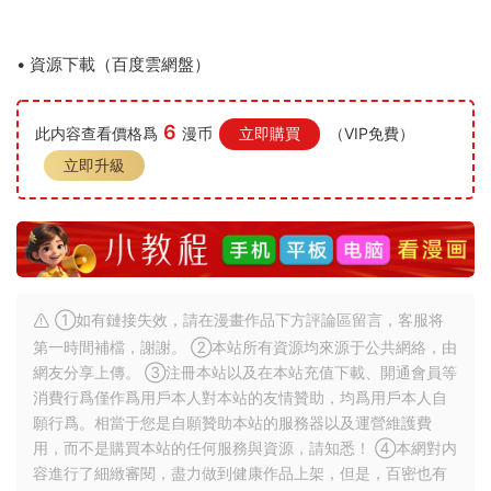
• 資源下載（百度雲網盤）
6
此内容查看價格爲
漫币
立即購買
（VIP免費）
立即升級
①如有鏈接失效，請在漫畫作品下方評論區留言，客服将
第一時間補檔，謝謝。 ②本站所有資源均來源于公共網絡，由
網友分享上傳。 ③注冊本站以及在本站充值下載、開通會員等
消費行爲僅作爲用戶本人對本站的友情贊助，均爲用戶本人自
願行爲。相當于您是自願贊助本站的服務器以及運營維護費
用，而不是購買本站的任何服務與資源，請知悉！ ④本網對内
容進行了細緻審閱，盡力做到健康作品上架，但是，百密也有