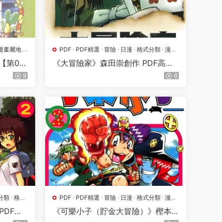
漫畫屬地
·
PDF
·
PDF精選
·
冒險
·
日漫
·
格式分類
·
漫畫
屬地
第01-
《大冒險家》森田崇創作 PDF高清
版【第01-04卷完結】
9
6
分類
·
格鬥
PDF
·
PDF精選
·
冒險
·
日漫
·
格式分類
·
漫畫
屬地
PDF高
《可樂小子（貯金大冒險）》樫本
學創作 PDF高清版【第01-15卷完