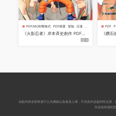
PDF/MOBI雙格式
·
PDF精選
·
冒險
·
日漫
·
格
PDF
·
鬥
·
熱血
·
漫畫屬
《火影忍者》岸本斉史創作 PDF高
《鑽石
清版【第01-72卷完結】
高清版【
9
站點内容全部來源于公共網絡以及會員上傳，不涉及作品盈利性交易，
作品或有侵犯