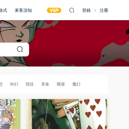
雙格式
來客須知
登錄
注冊
想
科幻
競技
美食
職場
魔幻