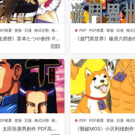
PDF精選
·
冒險
·
日漫
·
格式分類
·
格鬥
PDF
·
PDF精選
·
冒險
·
日漫
·
格式
地
·
熱血
·
漫畫屬地
·
熱血
龍虎榜》富本たつや創作 PD
《遊鬥異世界》篠房六郎創作
【第01-03卷完結】
高清版【第01-08卷完結】
6
PDF精選
·
冒險
·
日漫
·
格式分類
·
格鬥
PDF
·
PDF精選
·
冒險
·
日漫
·
格式
地
·
熱血
·
漫畫屬地
·
熱血
》太田垣康男創作 PDF高清
《難破MG5》小沢利雄創作 
1-18卷完結】
清版【第01-18卷完結】