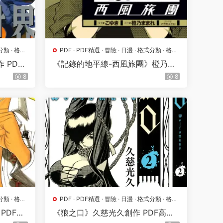
分類
·
格鬥
PDF
·
PDF精選
·
冒險
·
日漫
·
格式分類
·
格鬥
·
漫畫屬地
·
熱血
 PDF
《記錄的地平線-西風旅團》橙乃真
希創作 PDF高清版【第01-11卷完
8
8
結】
分類
·
格鬥
PDF
·
PDF精選
·
冒險
·
日漫
·
格式分類
·
格鬥
·
熱血
PDF高
《狼之口》久慈光久創作 PDF高清
版【第01-07卷完結】