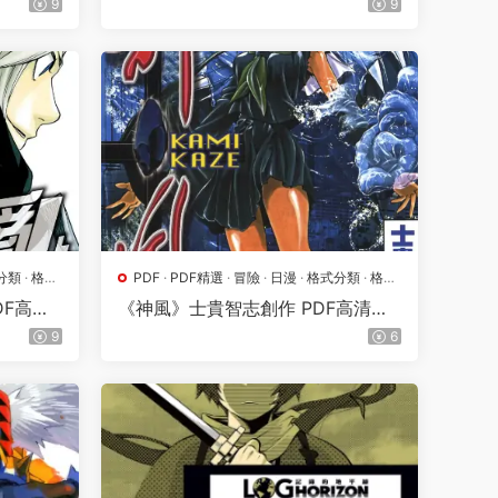
9
9
結】
分類
·
格鬥
PDF
·
PDF精選
·
冒險
·
日漫
·
格式分類
·
格鬥
·
漫畫屬地
·
熱血
DF高清
《神風》士貴智志創作 PDF高清版
【第01-07卷完結】
9
6