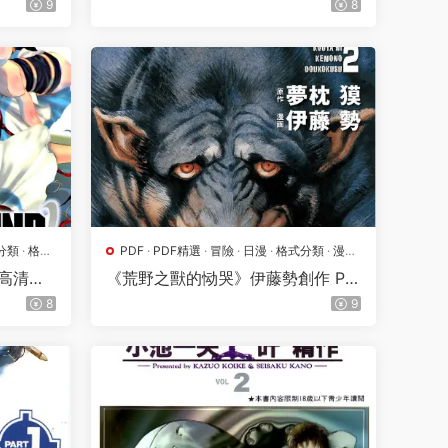
9
8
分類
·
格鬥
PDF
·
PDF精選
·
冒險
·
日漫
·
格式分類
·
漫畫
屬地
F高清版
《荒野之獸的恸哭》伊藤勢創作 PD
F高清版【第01-15卷完結】
8
9