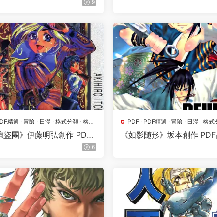
9
PDF精選
·
冒險
·
日漫
·
格式分類
·
格鬥
PDF
·
PDF精選
·
冒險
·
日漫
·
格式
地
·
熱血
·
漫畫屬地
·
熱血
強盜團》伊藤明弘創作 PDF
《如影随形》坂本創作 PD
第01-03卷完結】
【第01-06卷完結】
6