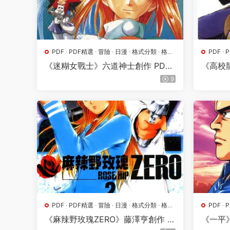
PDF
·
PDF精選
·
冒險
·
日漫
·
格式分類
·
格鬥
PDF
·
·
漫畫屬地
·
熱血
·
漫畫屬
《迷糊女戰士》六道神士創作 PDF
《高校
高清版【第01-27卷完結】
F高清版
9
PDF
·
PDF精選
·
冒險
·
日漫
·
格式分類
·
格鬥
PDF
·
·
漫畫屬地
·
熱血
·
漫畫屬
《麻辣野玫瑰ZERO》藤澤亨創作 P
《一平
DF高清版【第01-05卷完結】
版【第0