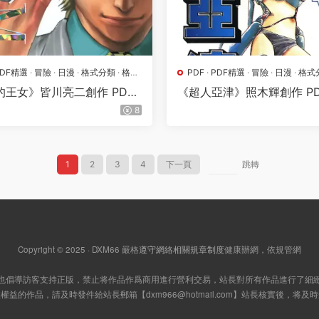
PDF精選
·
冒險
·
日漫
·
格式分類
·
格鬥
PDF
·
PDF精選
·
冒險
·
日漫
·
格式
地
·
熱血
·
漫畫屬地
·
熱血
的王女》皆川亮二創作 PDF
《超人亞津》照木輝創作 P
第01-11卷完結】
版【第01-03卷完結】
8
1
2
3
4
下一頁
跳轉
Copyright © 2025 · DXM66
嚴格
遵守網絡相關規章制度
健康辦網，依規管網
也倡導訪客支持正版，禁止将作品作爲商用進行營利交易，站長對所有作品進行了細
您權益的作品，請及時發件給站長郵箱【
dxm966@hotmail.com
】站長核實後，将及時