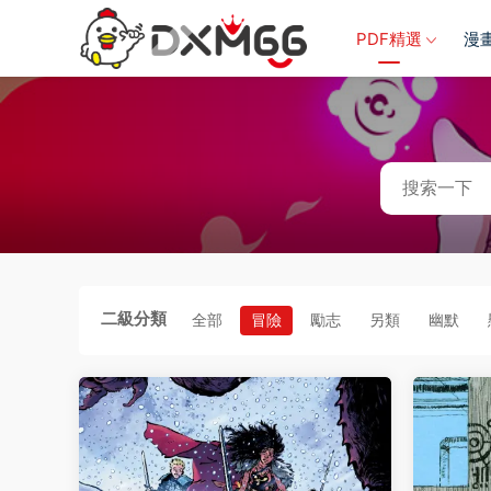
PDF精選
漫
二級分類
全部
冒險
勵志
另類
幽默