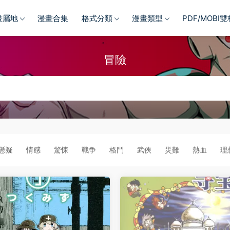
畫屬地
漫畫合集
格式分類
漫畫類型
PDF/MOBI
冒險
懸疑
情感
驚悚
戰争
格鬥
武俠
災難
熱血
理