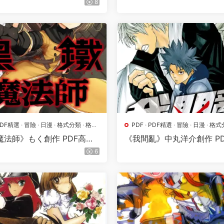
8
PDF精選
·
冒險
·
日漫
·
格式分類
·
格鬥
PDF
·
PDF精選
·
冒險
·
日漫
·
格式
地
·
熱血
·
漫畫屬地
·
熱血
魔法師》もく創作 PDF高清
《我間亂》中丸洋介創作 P
1-04卷完結】
版【第01-22卷完結】
6