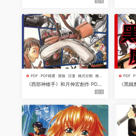
6
PDF
·
PDF精選
·
冒險
·
日漫
·
格式分類
·
格鬥
PDF
·
·
漫畫屬地
·
熱血
·
漫畫屬
《西部神槍手》和月伸宏創作 PDF
《黑鐵
高清版【第01-03卷完結】
版【第0
6