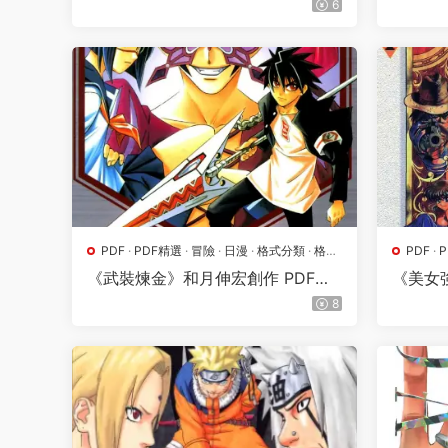
6
PDF
·
PDF精選
·
冒險
·
日漫
·
格式分類
·
格鬥
PDF
·
·
漫畫屬地
·
熱血
·
漫畫屬
《武裝煉金》和月伸宏創作 PDF高
《美女
清版【第01-10卷完結】
高清版【
8