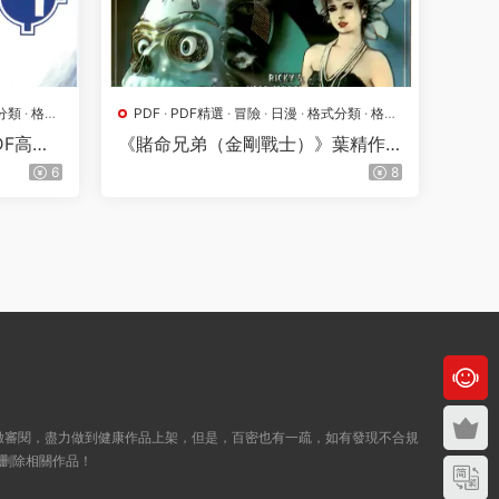
分類
·
格鬥
PDF
·
PDF精選
·
冒險
·
日漫
·
格式分類
·
格鬥
·
漫畫屬地
·
熱血
DF高清
《賭命兄弟（金剛戰士）》葉精作
創作 PDF高清版【第01-09卷完
6
8
結】
緻審閱，盡力做到健康作品上架，但是，百密也有一疏，如有發現不合規
删除相關作品！