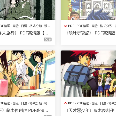
PDF精選
·
冒險
·
日漫
·
格式分類
·
漫畫
PDF
·
PDF精選
·
冒險
·
格式分類
·
災難
韓漫
終末旅行》 PDF高清版【第0
《環球尋寶記》 PDF高清版【
卷完結】
33卷完結】
6
PDF精選
·
冒險
·
日漫
·
格式分類
·
格鬥
PDF
·
PDF精選
·
冒險
·
日漫
·
格式
地
·
熱血
·
漫畫屬地
·
熱血
王》藤木俊創作 PDF高清版
《天才惡少年》藤木俊創作 
-09卷完結】
清版【第01-16卷完結】