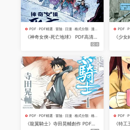
PDF
·
PDF精選
·
冒險
·
日漫
·
格式分類
·
漫畫
PDF
·
屬地
·
魔幻
屬地
·
《神奇女俠-死亡地球》 PDF高清版
《少女
【第01-04卷完結】
1-06
6
PDF
·
PDF精選
·
冒險
·
日漫
·
格式分類
·
格鬥
PDF
·
·
漫畫屬地
·
熱血
·
漫畫屬
《龍翼騎士》寺田晃輔創作 PDF高
《特工
清版【第01-09卷完結】
【第01