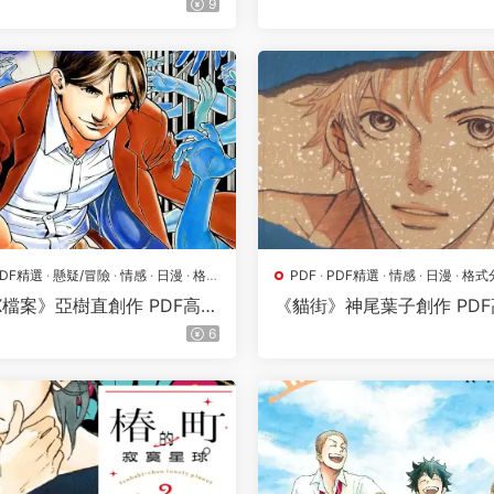
9
PDF精選
·
懸疑/冒險
·
情感
·
日漫
·
格式
PDF
·
PDF精選
·
情感
·
日漫
·
格式
漫畫屬地
屬地
案》亞樹直創作 PDF高清
《貓街》神尾葉子創作 PD
1-08卷完結】
【第01-08卷完結】
6