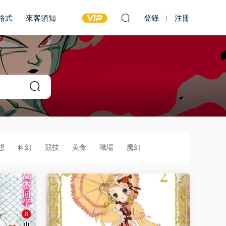
雙格式
來客須知
登錄
注冊
想
科幻
競技
美食
職場
魔幻