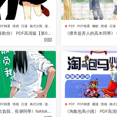
PDF精選
·
情感
·
日漫
·
格式分類
·
漫畫
PDF
·
PDF精選
·
幽默
·
情感
·
日漫
·
漫畫屬地
歡你》 PDF高清版【第01-
《擅常捉弄人的高木同學》 
結】
清版【第01-20卷完結】
8
PDF精選
·
情感
·
日漫
·
格式分類
·
漫畫
PDF
·
PDF精選
·
國漫
·
情感
·
格式
青春/情感
屬地
欺負我，長瀞同學》NANAS
《淘氣包馬小跳》 PDF高清
 PDF高清版【第01-20卷完
1-24卷完結】