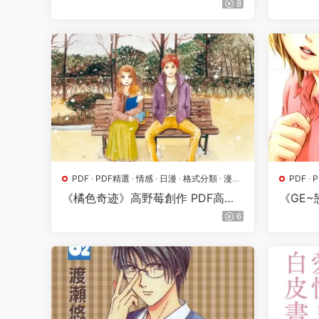
8
結】
PDF
·
PDF精選
·
情感
·
日漫
·
格式分類
·
漫畫
PDF
·
屬地
屬地
《橘色奇迹》高野莓創作 PDF高清
《GE~
版【第01-07卷完結】
高清版【
6