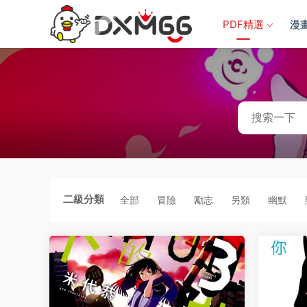
PDF精選
漫
二級分類
全部
冒險
勵志
另類
幽默