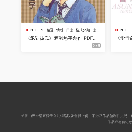
PDF
·
PDF精選
·
情感
·
日漫
·
格式分類
·
漫畫
PDF
·
屬地
屬地
·
《絕對彼氏》渡濑悠宇創作 PDF高
《愛情
清版【第01-06卷完結】
創作 P
6
結】
站點内容全部來源于公共網絡以及會員上傳，不涉及作品盈利性交易，
作品或有侵犯