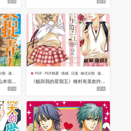
8
8
【第01-12卷+番外完結】
分類
·
漫畫
PDF
·
PDF精選
·
情感
·
日漫
·
格式分類
·
漫畫
屬地
山本崇
《貓與我的星期五》種村有菜創作 P
-20卷
DF高清版【第01-11卷完結】
9
6