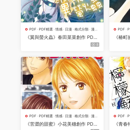
PDF
·
PDF精選
·
情感
·
日漫
·
格式分類
·
漫畫
PDF
·
屬地
屬地
《翼與螢火蟲》春田菜菜創作 PDF
《椿町
高清版【第01-11卷完結】
DF高清
8
PDF
·
PDF精選
·
情感
·
日漫
·
格式分類
·
漫畫
PDF
·
屬地
屬地
《苦澀的甜蜜》小花美穗創作 PDF
《青春
高清版【第01-14卷完結】
優創作 