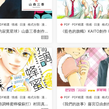
PDF精選
·
情感
·
日漫
·
格式分類
·
漫畫
PDF
·
PDF精選
·
情感
·
日漫
·
格式
屬地
的寂寞星球》山森三香創作 P
《藍色的旗幟》KAITO創作 
版【第01-14卷完結】
清版【第01-08卷完結】
8
PDF精選
·
情感
·
日漫
·
格式分類
·
漫畫
PDF
·
PDF精選
·
情感
·
日漫
·
格式
屬地
特調蜂蜜檸檬蘇打》村田真
《我們的故事》藤宮亞由創作
PDF高清版【第01-18卷完
高清版【第01-11卷完結】