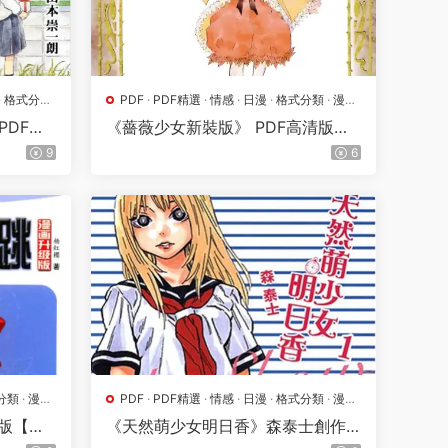
·
格式分類
PDF
·
PDF精選
·
情感
·
日漫
·
格式分類
·
漫畫
屬地
PDF高
《薔薇少女新裝版》 PDF高清版
【第01-07卷完結】
9
6
分類
·
漫畫
PDF
·
PDF精選
·
情感
·
日漫
·
格式分類
·
漫畫
屬地
版【第0
《天然萌少女明日香》森泰士創作 P
DF高清版【第01-04卷完結】