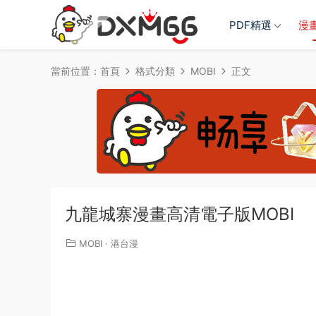
PDF精選
漫
當前位置：
首頁
格式分類
MOBI
正文
九龍城寨漫畫高清電子版MOBI
MOBI
·
港台漫