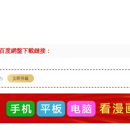
百度網盤下載鏈接：
費）
立即升級