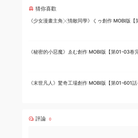
猜你喜歡
《少女漫畫主角╳情敵同學》くゥ創作 MOBI版【第0
卷完結】
《秘密的小惡魔》ゑむ創作 MOBI版【第01-03卷
《末世凡人》驚奇工場創作 MOBI版【第01-601
結】
評論
0