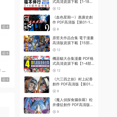
式高清資源下載【1-18部
完結】Kindle電子漫畫資
12
源精品
《血色星期一》惠廣史創
作 PDF高清版【第01-11
8
卷完結】
8
原哲夫作品合集 電子漫畫
高清版資源下載【15部合
集完結】【PDF格式】
12
【電子版漫畫】
6
機器貓大合集漫畫 PDF格
式高清資源下載【1-4部
合集完結】Kindle電子漫
！》
12
畫資源精品
《六三四之劍》村上紀香
6
創作 PDF高清版【第01-
24卷完結】
9
《魔人偵探食腦奈羅》松
井優征創作 PDF高清版
【第01-23卷完結】
9