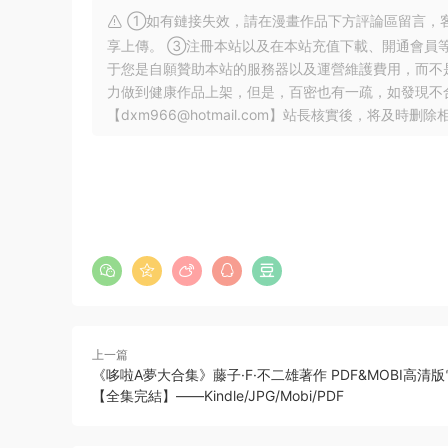
①如有鏈接失效，請在漫畫作品下方評論區留言，客
享上傳。 ③注冊本站以及在本站充值下載、開通會員
于您是自願贊助本站的服務器以及運營維護費用，而不
力做到健康作品上架，但是，百密也有一疏，如發現不
【
dxm966@hotmail.com
】站長核實後，将及時删除
上一篇
《哆啦A夢大合集》藤子·F·不二雄著作 PDF&MOBI高清
【全集完結】——Kindle/JPG/Mobi/PDF