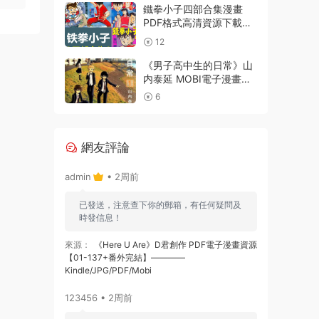
鐵拳小子四部合集漫畫
PDF格式高清資源下載
【1-4部合集完結】Kindle
12
電子漫畫資源精品
《男子高中生的日常》山
内泰延 MOBI電子漫畫資
源【001-107話完結】
6
————
Kindle/JPG/PDF/Mobi
網友評論
admin
• 2周前
已發送，注意查下你的郵箱，有任何疑問及
時發信息！
來源：
《Here U Are》D君創作 PDF電子漫畫資源
【01-137+番外完結】————
Kindle/JPG/PDF/Mobi
123456 • 2周前