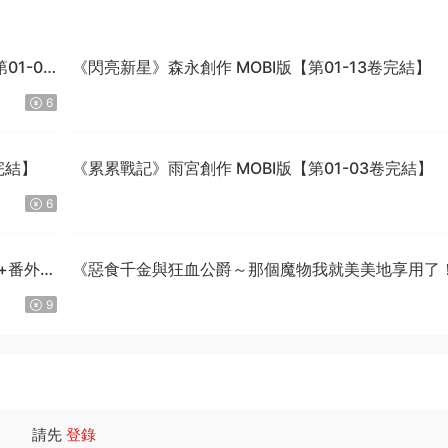
1-04
《閃亮新星》森永創作 MOBI版【第01-13卷完結】
6
完結】
《累累戰記》雨宮創作 MOBI版【第01-03卷完結】
6
話+番外完
《惡食千金與狂血公爵～那個魔物我就美美地享用了
星彼方原作 MOBI版【第01-08卷連載中】
9
請先
登錄