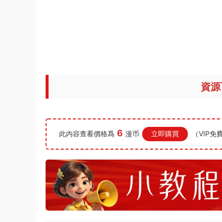
資源
6
此内容查看價格爲
漫币
立即購買
（VIP免