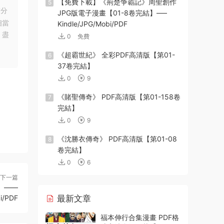
【免費下載】《荊楚争霸記》周聖創作
5
友分
JPG版電子漫畫【01-8卷完結】—–
相當
Kindle/JPG/Mobi/PDF
，盡
0
免費
《超霸世紀》 全彩PDF高清版【第01-
6
37卷完結】
0
9
《賭聖傳奇》 PDF高清版【第01-158卷
7
完結】
0
9
《沈勝衣傳奇》 PDF高清版【第01-08
8
卷完結】
0
6
下一篇
】——
i/PDF
最新文章
福本伸行合集漫畫 PDF格