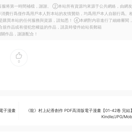
服将第一時間補檔，謝謝。 ②本站所有資源均來源于公共網絡，由網
等消費行爲僅作爲用戶本人對本站的友情贊助，均爲用戶本人自願行爲。
是購買本站的任何服務與資源，請知悉！ ④本網對内容進行了細緻審閱
合規作品或有侵犯您權益的作品，請及時發件給站長郵箱
相關作品，謝謝配合！
0
版電子漫畫
《龍》村上紀香創作 PDF高清版電子漫畫【01-42卷 完結
Kindle/JPG/Mob