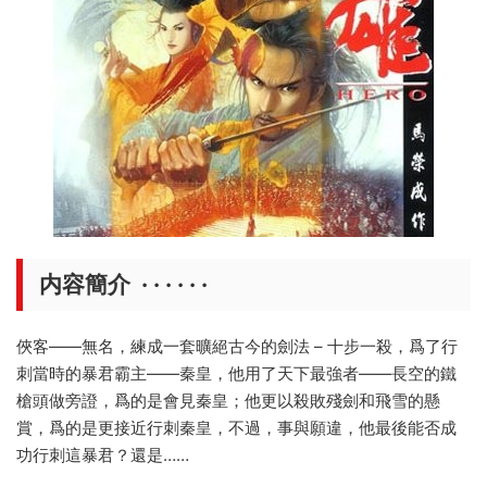
内容簡介 · · · · · ·
俠客——無名，練成一套曠絕古今的劍法 – 十步一殺，爲了行
刺當時的暴君霸主——秦皇，他用了天下最強者——長空的鐵
槍頭做旁證，爲的是會見秦皇；他更以殺敗殘劍和飛雪的懸
賞，爲的是更接近行刺秦皇，不過，事與願違，他最後能否成
功行刺這暴君？還是……