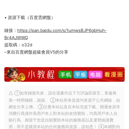
• 資源下載（百度雲網盤）
鏈接：
https://pan.baidu.com/s/1umwsBJP6gbHuh-
Br4AJWWQ
提取碼：o32d
–來自百度網盤超級會員V5的分享
①如有鏈接失效，請在漫畫作品下方評論區留言，客服将
第一時間補檔，謝謝。 ②本站所有資源均來源于公共網絡，由
網友分享上傳。 ③注冊本站以及在本站充值下載、開通會員等
消費行爲僅作爲用戶本人對本站的友情贊助，均爲用戶本人自
願行爲。相當于您是自願贊助本站的服務器以及運營維護費
用，而不是購買本站的任何服務與資源，請知悉！ ④本網對内