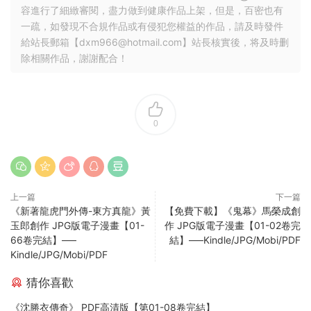
容進行了細緻審閱，盡力做到健康作品上架，但是，百密也有
一疏，如發現不合規作品或有侵犯您權益的作品，請及時發件
給站長郵箱【
dxm966@hotmail.com
】站長核實後，将及時删
除相關作品，謝謝配合！
0
上一篇
下一篇
《新著龍虎門外傳-東方真龍》黃
【免費下載】《鬼幕》馬榮成創
玉郎創作 JPG版電子漫畫【01-
作 JPG版電子漫畫【01-02卷完
66卷完結】—–
結】—–Kindle/JPG/Mobi/PDF
Kindle/JPG/Mobi/PDF
猜你喜歡
《沈勝衣傳奇》 PDF高清版【第01-08卷完結】