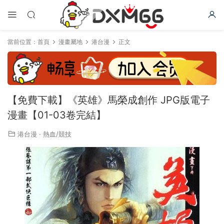
當前位置：
首頁
漫畫屬地
港台漫
正文
【免費下載】《英雄》馬榮成創作 JPG版電子
漫畫【01-03卷完結】
港台漫
·
熱血/競技