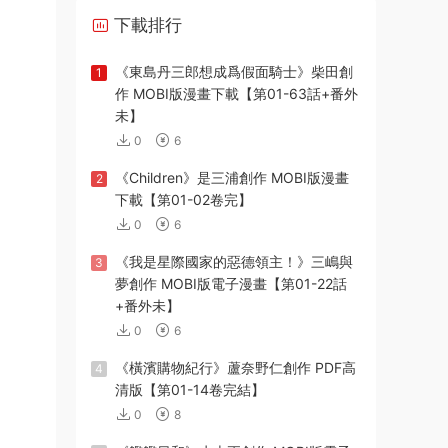
下載排行
《東島丹三郎想成爲假面騎士》柴田創
1
作 MOBI版漫畫下載【第01-63話+番外
未】
0
6
《Children》是三浦創作 MOBI版漫畫
2
下載【第01-02卷完】
0
6
《我是星際國家的惡德領主！》三嶋與
3
夢創作 MOBI版電子漫畫【第01-22話
+番外未】
0
6
《橫濱購物紀行》蘆奈野仁創作 PDF高
4
清版【第01-14卷完結】
0
8