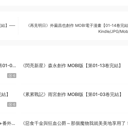
完結】—–
《再見明日》外薗昌也創作 MOBI電子漫畫【01-14卷完
Kindle/JPG/Mob
1-04
《閃亮新星》森永創作 MOBI版【第01-13卷完結】
6
完結】
《累累戰記》雨宮創作 MOBI版【第01-03卷完結】
6
話+番外完
《惡食千金與狂血公爵～那個魔物我就美美地享用了