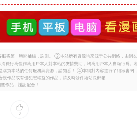
服将第一時間補檔，謝謝。 ②本站所有資源均來源于公共網絡，由網
等消費行爲僅作爲用戶本人對本站的友情贊助，均爲用戶本人自願行爲。
是購買本站的任何服務與資源，請知悉！ ④本網對内容進行了細緻審閱
合規作品或有侵犯您權益的作品，請及時發件給站長郵箱
相關作品，謝謝配合！
0