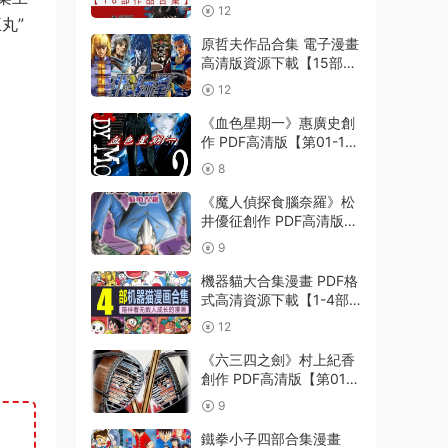
完結】Kindle電子漫畫資
12
源精品
丸”
原哲夫作品合集 電子漫畫
高清版資源下載【15部合
集完結】【PDF格式】
12
【電子版漫畫】
《血色星期一》惠廣史創
作 PDF高清版【第01-11
卷完結】
8
《魔人偵探食腦奈羅》松
井優征創作 PDF高清版
【第01-23卷完結】
9
機器貓大合集漫畫 PDF格
式高清資源下載【1-4部
合集完結】Kindle電子漫
12
畫資源精品
《六三四之劍》村上紀香
創作 PDF高清版【第01-
24卷完結】
9
鐵拳小子四部合集漫畫