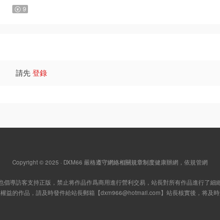
星彼方原作 MOBI版【第01-08卷連載中】
9
請先
登錄
Copyright © 2025 · DXM66
嚴格
遵守網絡相關規章制度
健康辦網，依規管網
也倡導訪客支持正版，禁止将作品作爲商用進行營利交易，站長對所有作品進行了細
您權益的作品，請及時發件給站長郵箱【
dxm966@hotmail.com
】站長核實後，将及時