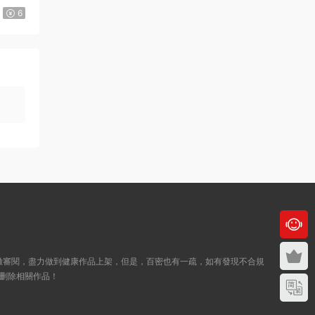
6
21：29：20付款的
來源：
《Here U Are》D君創作 PDF電子漫畫資源
【01-137+番外完結】————
Kindle/JPG/PDF/Mobi
123456 • 2周前
我買的時候沒有注冊，已經付款了，然後才
注冊的，那裏還是顯示購買
來源：
《Here U Are》D君創作 PDF電子漫畫資源
【01-137+番外完結】————
Kindle/JPG/PDF/Mobi
admin
• 2周前
就是下方會出現一個百度網盤鏈接， 打開
緻審閱，盡力做到健康作品上架，但是，百密也有一疏，如有發現不合規
即可，還不明白的話，點擊這個頁面右上
删除相關作品！
角...
來源：
《Here U Are》D君創作 PDF電子漫畫資源