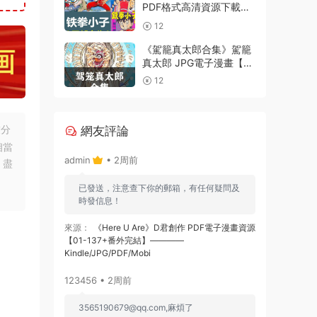
PDF格式高清資源下載
【1-4部合集完結】Kindle
12
電子漫畫資源精品
《駕籠真太郎合集》駕籠
真太郎 JPG電子漫畫【全
系完結】————
12
Kindle/JPG/PDF/Mobi
友分
網友評論
相當
admin
• 2周前
，盡
已發送，注意查下你的郵箱，有任何疑問及
時發信息！
來源：
《Here U Are》D君創作 PDF電子漫畫資源
【01-137+番外完結】————
Kindle/JPG/PDF/Mobi
123456 • 2周前
3565190679@qq.com
,麻煩了