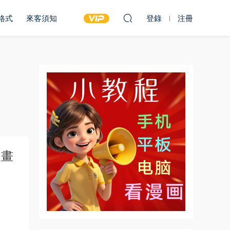
雙格式
來客須知
登錄
注冊
漫畫