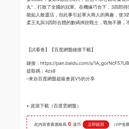
丸”，打敗了全國的冠軍。在機緣巧合下，3四郎得
能如人般靈活，但此事引起軍火商人的興趣，使3
柔王丸與3四郎合體的數碼摔跤戰士，戰無不勝，
【試看卷】【百度網盤鏈接下載】
鏈接：https://pan.baidu.com/s/1A_gorNcF57
提取碼：4zs8
–來自百度網盤超級會員V5的分享
• 資源下載（百度雲網盤）
6
此内容查看價格爲
漫币
立即購買
（VIP免