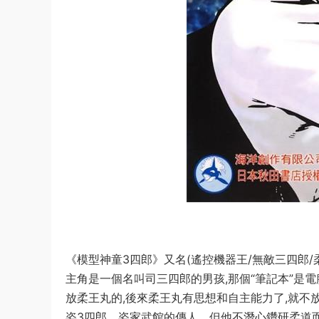
《模型神童3四郎》又名(遙控機器王/無敵三四郎
主角是一個名叫司三四郎的男孩,那個“筆記本”是
放柔王丸的,後來柔王丸有思想和自主能力了,就不
姿3四郎，姿家武館的傳人，但他不潛心鑽研柔道