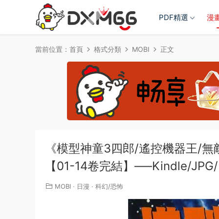
PDF精選
漫
當前位置：
首頁
格式分類
MOBI
正文
《模型神童3四郎/遙控機器王/無
【01-14卷完結】—–Kindle/JPG/
MOBI
·
日漫
·
科幻/恐怖