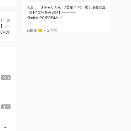
來源：
《Here U Are》D君創作 PDF電子漫畫資源
【01-137+番外完結】————
Kindle/JPG/PDF/Mobi
下一篇
結】—–
admin
• 2周前
i/PDF
或者，你給個郵箱，我将鏈接通過郵箱發給
你哈
來源：
《Here U Are》D君創作 PDF電子漫畫資源
【01-137+番外完結】————
Kindle/JPG/PDF/Mobi
8
admin
• 2周前
哦，沒注冊，拍後，也可自動跳轉出鏈接
的，你看下，就是在拍的那個位置
6
來源：
《Here U Are》D君創作 PDF電子漫畫資源
【01-137+番外完結】————
Kindle/JPG/PDF/Mobi
！》
123456 • 2周前