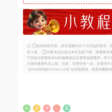
①如有鏈接失效，請在漫畫作品下方評論區留言，客
享上傳。 ③注冊本站以及在本站充值下載、開通會員
于您是自願贊助本站的服務器以及運營維護費用，而不
力做到健康作品上架，但是，百密也有一疏，如發現不
【
dxm966@hotmail.com
】站長核實後，将及時删除