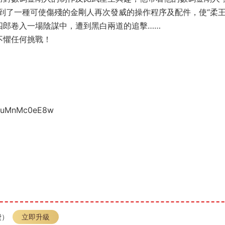
到了一種可使傷殘的金剛人再次發威的操作程序及配件，使“柔王
四郎卷入一場陰謀中，遭到黑白兩道的追擊……
不懼任何挑戰！
UBuMnMc0eE8w
費）
立即升級