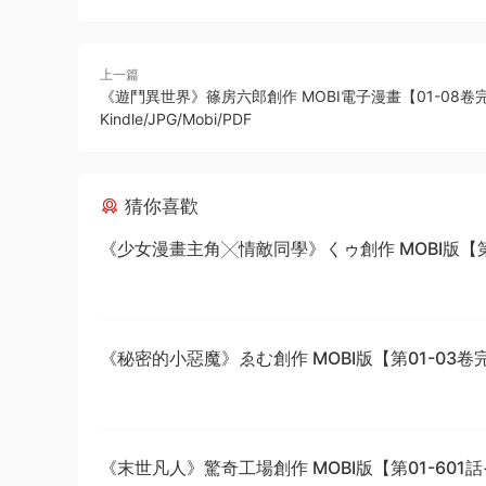
上一篇
《遊鬥異世界》篠房六郎創作 MOBI電子漫畫【01-08卷
Kindle/JPG/Mobi/PDF
猜你喜歡
《少女漫畫主角╳情敵同學》くゥ創作 MOBI版【第0
卷完結】
《秘密的小惡魔》ゑむ創作 MOBI版【第01-03卷
《末世凡人》驚奇工場創作 MOBI版【第01-601