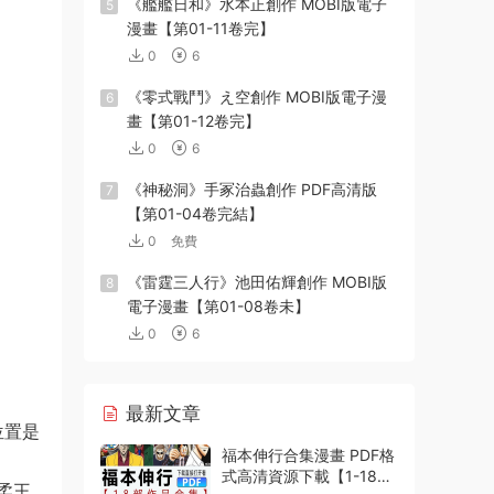
《艦艦日和》水本正創作 MOBI版電子
5
漫畫【第01-11卷完】
0
6
《零式戰鬥》え空創作 MOBI版電子漫
6
畫【第01-12卷完】
0
6
《神秘洞》手冢治蟲創作 PDF高清版
7
【第01-04卷完結】
0
免費
《雷霆三人行》池田佑輝創作 MOBI版
8
電子漫畫【第01-08卷未】
0
6
最新文章
位置是
福本伸行合集漫畫 PDF格
式高清資源下載【1-18部
柔王