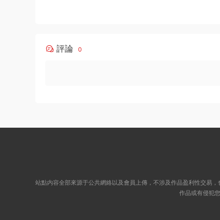
結】
評論
0
站點内容全部來源于公共網絡以及會員上傳，不涉及作品盈利性交易，
作品或有侵犯