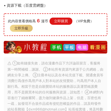
• 資源下載（百度雲網盤）
6
此内容查看價格爲
漫币
立即購買
（VIP免費）
立即升級
①如有鏈接失效，請在漫畫作品下方評論區留言，客服将
第一時間補檔，謝謝。 ②本站所有資源均來源于公共網絡，由
網友分享上傳。 ③注冊本站以及在本站充值下載、開通會員等
消費行爲僅作爲用戶本人對本站的友情贊助，均爲用戶本人自
願行爲。相當于您是自願贊助本站的服務器以及運營維護費
用，而不是購買本站的任何服務與資源，請知悉！ ④本網對内
容進行了細緻審閱，盡力做到健康作品上架，但是，百密也有
一疏，如發現不合規作品或有侵犯您權益的作品，請及時發件
給站長郵箱【
dxm966@hotmail.com
】站長核實後，将及時删