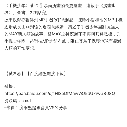
《手機少年》茗卡通·暴雨所畫的長篇漫畫，連載于《漫畫世
界》。全書共226話完。
故事以鄭亦哲得到MP手機“幻”爲起點，按照小哲和他的MP手機
逐步成長由弱到強的過程爲線索，講述了手機少年團對抗強大
的MAX新人類的故事。當MAX之神夜勝宇不再與其爲敵後，與
手機少年團一起對抗MP之父左戒，阻止其爲了保護地球而毀滅
人類的可怕夢想。
【試看卷】【百度網盤鏈接下載】
鏈接：
https://pan.baidu.com/s/1HI8eDfMnwWO5dU7iwGB0SQ
提取碼：cmul
–來自百度網盤超級會員V5的分享