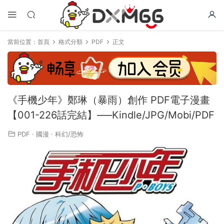
當前位置：
首頁
格式分類
PDF
正文
《手機少年》鄭琳（暴雨）創作 PDF電子漫畫
【001-226話完結】—–Kindle/JPG/Mobi/PDF
PDF
·
國漫
·
科幻/恐怖