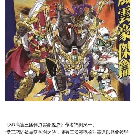
《SD高達三國傳風雲豪傑篇》作者鸨田洸一。
“當三璃紗被黑暗包圍之時，擁有三侯靈魂的的高達以将會被聖