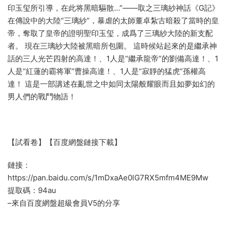
印玉玺所引導，在此将黑暗驅散…”——取之三璃紗神話《G記》
在傳說中的大陸“三璃紗”，暴虐的太師董卓紮古暗殺了當時的皇
帝，奪取了皇帝的證明聖印玉玺，成爲了三璃紗大陸的新支配
者。 現在三璃紗大陸被黑暗所包圍。 這時候站起來的是繼承神
話的三人光芒四射的高達！、1人是“繼承龍帝”的劉備高達！、1
人是“紅蓮的霸将軍”曹操高達！、1人是“寂靜的猛虎”孫權高
達！ 這是一部講述在亂世之中如同太陽般耀眼而且如夢如幻的
男人們的戰鬥物語！
【試看卷】【百度網盤鏈接下載】
鏈接：
https://pan.baidu.com/s/1mDxaAe0lG7RX5mfm4ME9Mw
提取碼：94au
–來自百度網盤超級會員V5的分享